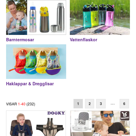
Barntermosar
Vattenflaskor
Haklappar & Dregglisar
…
VISAR
1
-
40
(
232
)
1
2
3
6