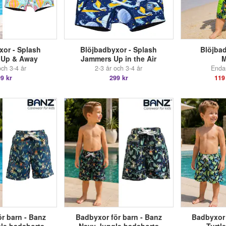
xor - Splash
Blöjbadbyxor - Splash
Blöjbad
 Up & Away
Jammers Up in the Air
M
och 3-4 år
2-3 år och 3-4 år
Enda
9 kr
299 kr
119
r barn - Banz
Badbyxor för barn - Banz
Badbyxor 