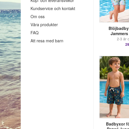
Köp- och leveransvillkor
Kundservice och kontakt
Om oss
Våra produkter
Blöjbadby
FAQ
Jammers
2-3 år 
Att resa med barn
29
Badbyxor fö