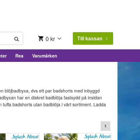
0 kr
Till kassan
ter
Rea
Varumärken
en blöjbadbyxa, dvs ett par badshorts med inbyggd
dbyxan har en diskret badblöja fastsydd på insidan
en tuffa badshorts utan badblöja i vårt sortiment. Ladda
1