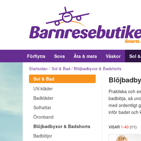
Förflytta
Sova
Äta & mata
Väskor
Sol 
Startsidan
Sol & Bad
Blöjbadbyxor & Badshorts
Blöjbadby
Sol & Bad
UV-kläder
Praktiska och s
Badkläder
badblöja, så un
med ordentligt gu
Solhattar
inför badet och
Öronband
Blöjbadbyxor & Badshorts
VISAR
1
-
40
(
11
)
Badblöjor