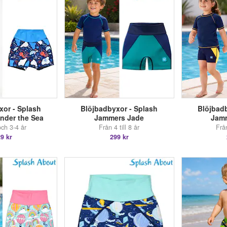
xor - Splash
Blöjbadbyxor - Splash
Blöjbadb
nder the Sea
Jammers Jade
Jam
och 3-4 år
Från 4 till 8 år
Från
9 kr
299 kr