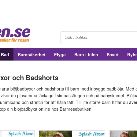
& Bad
Barnsäkerhet
Flyga
Barn i bilen
Smart
Nyhe
xor och Badshorts
marta blöjbadbyxor och badshorts till barn med inbyggd badblöja. Med 
dviker du pinsamma läckage i simbassängen och på babysimmet. Blöjba
mmiband och stretch för att hålla tätt. Till lite större barn hittar du äv
 köp din blöjbadbyxa online hos Barnresebutiken.