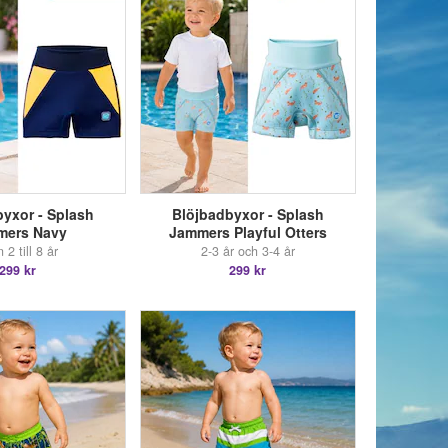
yxor - Splash
Blöjbadbyxor - Splash
mers Navy
Jammers Playful Otters
 2 till 8 år
2-3 år och 3-4 år
299 kr
299 kr