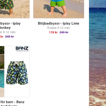
byxor - Iplay
Blöjbadbyxor - Iplay Lime
onkey
Endast 6-12 mån
st 6-12 mån
119 kr
249 kr
 kr
249 kr
för barn - Banz