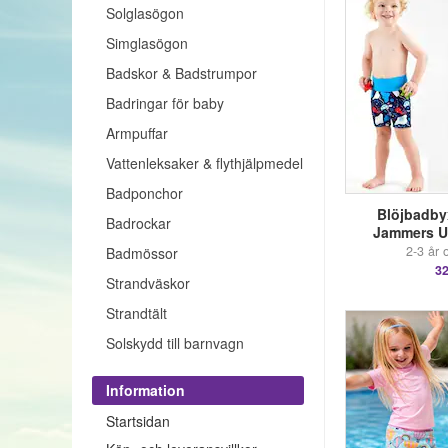
Solglasögon
Simglasögon
Badskor & Badstrumpor
Badringar för baby
Armpuffar
Vattenleksaker & flythjälpmedel
Badponchor
Blöjbadby
Badrockar
Jammers U
2-3 år 
Badmössor
32
Strandväskor
Strandtält
Solskydd till barnvagn
Information
Startsidan