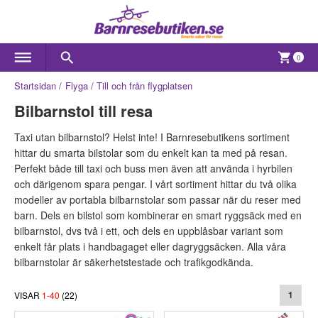
0
Startsidan
Flyga
Till och från flygplatsen
Bilbarnstol till resa
Taxi utan bilbarnstol? Helst inte! I Barnresebutikens sortiment
hittar du smarta bilstolar som du enkelt kan ta med på resan.
Perfekt både till taxi och buss men även att använda i hyrbilen
och därigenom spara pengar. I vårt sortiment hittar du två olika
modeller av portabla bilbarnstolar som passar när du reser med
barn. Dels en bilstol som kombinerar en smart ryggsäck med en
bilbarnstol, dvs två i ett, och dels en uppblåsbar variant som
enkelt får plats i handbagaget eller dagryggsäcken. Alla våra
bilbarnstolar är säkerhetstestade och trafikgodkända.
VISAR
1
-
40
(
22
)
1