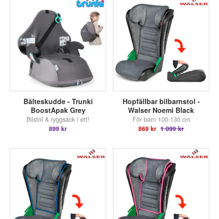
Bälteskudde - Trunki
Hopfällbar bilbarnstol -
BoostApak Grey
Walser Noemi Black
Bilstol & ryggsäck i ett!
För barn 100-130 cm
899 kr
869 kr
1 099 kr