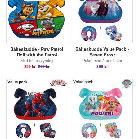
Bälteskudde - Paw Patrol
Bälteskudde Value Pack -
Roll with the Patrol
Seven Frost
Med bältesstyrning
Paket med 3 produkter
229 kr
269 kr
399 kr