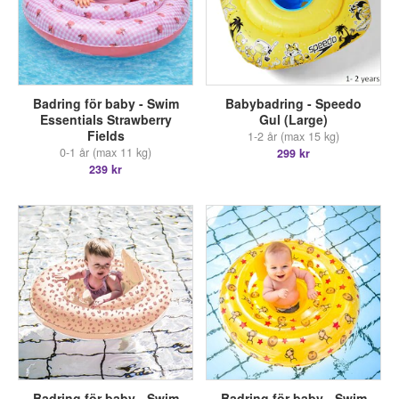
Badring för baby - Swim
Babybadring - Speedo
Essentials Strawberry
Gul (Large)
Fields
1-2 år (max 15 kg)
0-1 år (max 11 kg)
299 kr
239 kr
Badring för baby - Swim
Badring för baby - Swim