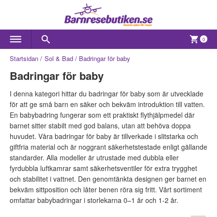
0
Startsidan
Sol & Bad
Badringar för baby
Badringar för baby
I denna kategori hittar du badringar för baby som är utvecklade
för att ge små barn en säker och bekväm introduktion till vatten.
En babybadring fungerar som ett praktiskt flythjälpmedel där
barnet sitter stabilt med god balans, utan att behöva doppa
huvudet. Våra badringar för baby är tillverkade i slitstarka och
giftfria material och är noggrant säkerhetstestade enligt gällande
standarder. Alla modeller är utrustade med dubbla eller
fyrdubbla luftkamrar samt säkerhetsventiler för extra trygghet
och stabilitet i vattnet. Den genomtänkta designen ger barnet en
bekväm sittposition och låter benen röra sig fritt. Vårt sortiment
omfattar babybadringar i storlekarna 0–1 år och 1-2 år.