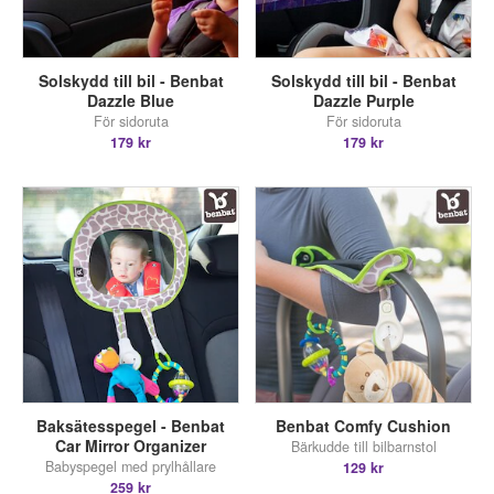
Solskydd till bil - Benbat
Solskydd till bil - Benbat
Dazzle Blue
Dazzle Purple
För sidoruta
För sidoruta
179 kr
179 kr
Baksätesspegel - Benbat
Benbat Comfy Cushion
Car Mirror Organizer
Bärkudde till bilbarnstol
Babyspegel med prylhållare
129 kr
259 kr