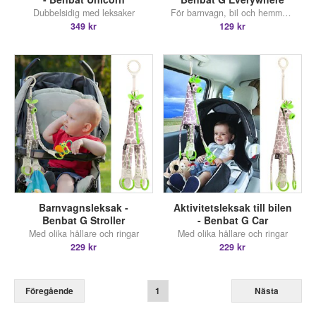
Dubbelsidig med leksaker
För barnvagn, bil och hemmabruk
349 kr
129 kr
Barnvagnsleksak -
Aktivitetsleksak till bilen
Benbat G Stroller
- Benbat G Car
Med olika hållare och ringar
Med olika hållare och ringar
229 kr
229 kr
Föregående
1
Nästa