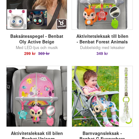
Baksätesspegel - Benbat
Aktivitetsleksak till bilen
Oly Active Beige
- Benbat Forest Animals
Med LED-ljus och musik
Dubbelsidig med leksaker
299 kr
369 kr
349 kr
Aktivitetsleksak till bilen
Barnvagnsleksak -
- Benbat Unicorn
Benbat G Everywhere