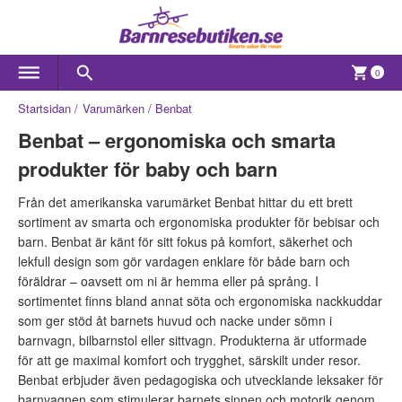
0
Startsidan
Varumärken
Benbat
Benbat – ergonomiska och smarta
produkter för baby och barn
Från det amerikanska varumärket Benbat hittar du ett brett
sortiment av smarta och ergonomiska produkter för bebisar och
barn. Benbat är känt för sitt fokus på komfort, säkerhet och
lekfull design som gör vardagen enklare för både barn och
föräldrar – oavsett om ni är hemma eller på språng. I
sortimentet finns bland annat söta och ergonomiska nackkuddar
som ger stöd åt barnets huvud och nacke under sömn i
barnvagn, bilbarnstol eller sittvagn. Produkterna är utformade
för att ge maximal komfort och trygghet, särskilt under resor.
Benbat erbjuder även pedagogiska och utvecklande leksaker för
barnvagnen som stimulerar barnets sinnen och motorik genom