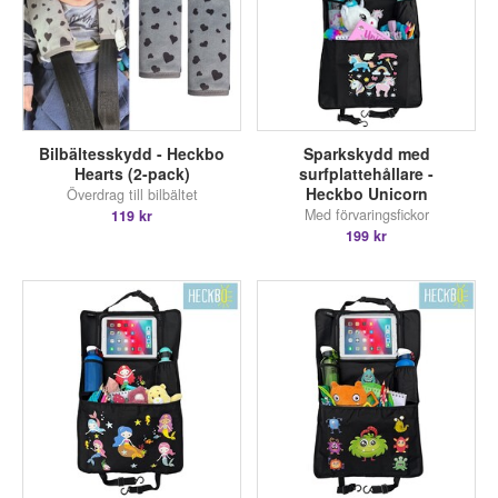
Bilbältesskydd - Heckbo
Sparkskydd med
Hearts (2-pack)
surfplattehållare -
Heckbo Unicorn
Överdrag till bilbältet
Med förvaringsfickor
119 kr
199 kr