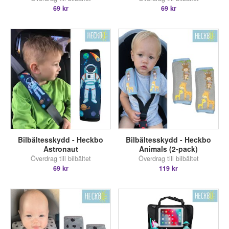
69 kr
69 kr
Bilbältesskydd - Heckbo
Bilbältesskydd - Heckbo
Astronaut
Animals (2-pack)
Överdrag till bilbältet
Överdrag till bilbältet
69 kr
119 kr