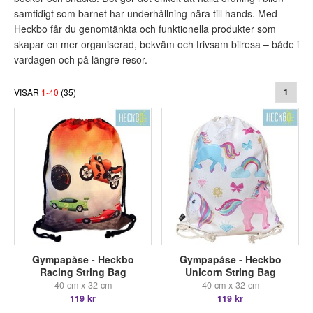
samtidigt som barnet har underhållning nära till hands. Med
Heckbo får du genomtänkta och funktionella produkter som
skapar en mer organiserad, bekväm och trivsam bilresa – både i
vardagen och på längre resor.
VISAR
1
-
40
(
35
)
1
Gympapåse - Heckbo
Gympapåse - Heckbo
Racing String Bag
Unicorn String Bag
40 cm x 32 cm
40 cm x 32 cm
119 kr
119 kr