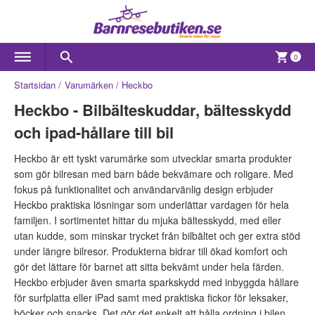
0
Startsidan
Varumärken
Heckbo
Heckbo - Bilbälteskuddar, bältesskydd
och ipad-hållare till bil
Heckbo är ett tyskt varumärke som utvecklar smarta produkter
som gör bilresan med barn både bekvämare och roligare. Med
fokus på funktionalitet och användarvänlig design erbjuder
Heckbo praktiska lösningar som underlättar vardagen för hela
familjen. I sortimentet hittar du mjuka bältesskydd, med eller
utan kudde, som minskar trycket från bilbältet och ger extra stöd
under längre bilresor. Produkterna bidrar till ökad komfort och
gör det lättare för barnet att sitta bekvämt under hela färden.
Heckbo erbjuder även smarta sparkskydd med inbyggda hållare
för surfplatta eller iPad samt med praktiska fickor för leksaker,
böcker och snacks. Det gör det enkelt att hålla ordning i bilen