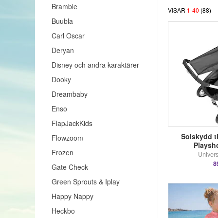
Bramble
VISAR
1
-
40
(
88
)
Buubla
Carl Oscar
Deryan
Disney och andra karaktärer
Dooky
Dreambaby
Enso
FlapJackKids
Solskydd ti
Flowzoom
Playsh
Frozen
Univers
8
Gate Check
Green Sprouts & Iplay
Happy Nappy
Heckbo