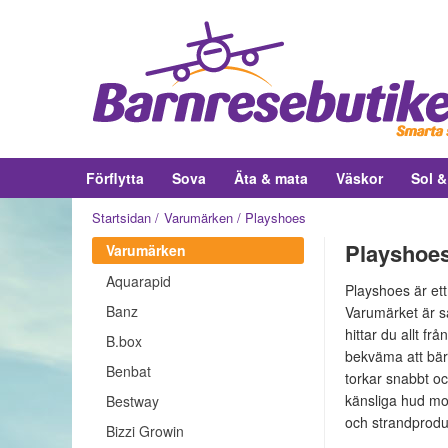
Förflytta
Sova
Äta & mata
Väskor
Sol 
Startsidan
Varumärken
Playshoes
Playshoes
Varumärken
Aquarapid
Playshoes är ett
Banz
Varumärket är sär
hittar du allt f
B.box
bekväma att bär
Benbat
torkar snabbt oc
känsliga hud mot
Bestway
och strandprodu
Bizzi Growin