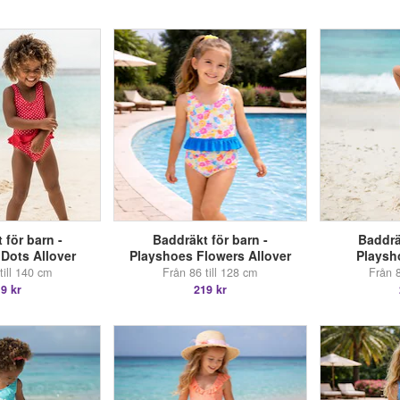
 för barn -
Baddräkt för barn -
Baddrä
Dots Allover
Playshoes Flowers Allover
Playsh
till 140 cm
Från 86 till 128 cm
Från 8
9 kr
219 kr