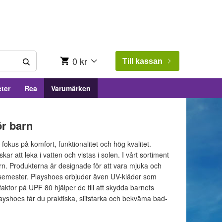
0 kr
Till kassan
ter
Rea
Varumärken
ör barn
okus på komfort, funktionalitet och hög kvalitet.
ar att leka i vatten och vistas i solen. I vårt sortiment
barn. Produkterna är designade för att vara mjuka och
h semester. Playshoes erbjuder även UV-kläder som
aktor på UPF 80 hjälper de till att skydda barnets
layshoes får du praktiska, slitstarka och bekväma bad-