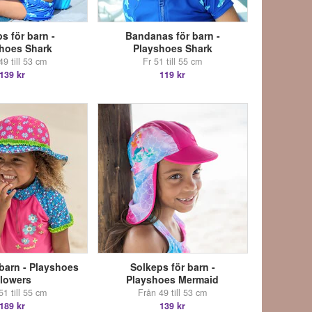
s för barn -
Bandanas för barn -
hoes Shark
Playshoes Shark
49 till 53 cm
Fr 51 till 55 cm
139 kr
119 kr
 barn - Playshoes
Solkeps för barn -
lowers
Playshoes Mermaid
51 till 55 cm
Från 49 till 53 cm
189 kr
139 kr