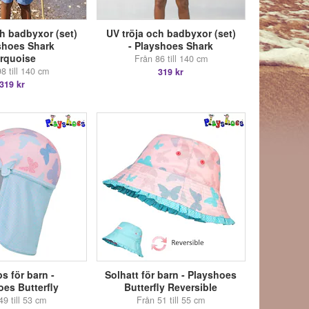
ch badbyxor (set)
UV tröja och badbyxor (set)
shoes Shark
- Playshoes Shark
rquoise
Från 86 till 140 cm
8 till 140 cm
319 kr
319 kr
s för barn -
Solhatt för barn - Playshoes
es Butterfly
Butterfly Reversible
49 till 53 cm
Från 51 till 55 cm