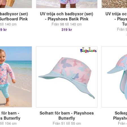
 badbyxor (set)
UV tröja och badbyxor (set)
UV tröja o
Surfboard Pink
- Playshoes Batik Pink
- Play
Tu
till 140 cm
Från 98 till 140 cm
Från 9
9 kr
319 kr
 för barn -
Solhatt för barn - Playshoes
Solkep
s Butterfly
Butterfly
Playsho
till 104 cm
Från 51 till 55 cm
Från 