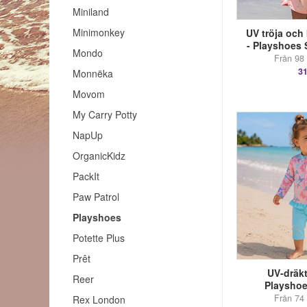
Miniland
Minimonkey
UV tröja och
- Playshoes 
Mondo
Från 98 
31
Monnëka
Movom
My Carry Potty
NapUp
OrganicKidz
PackIt
Paw Patrol
Playshoes
Potette Plus
Prêt
UV-dräkt
Reer
Playshoe
Från 74 
Rex London