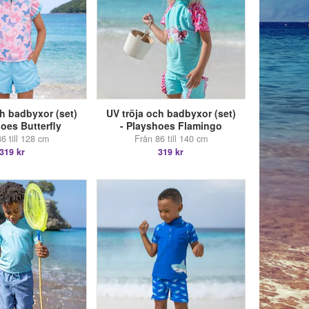
ch badbyxor (set)
UV tröja och badbyxor (set)
hoes Butterfly
- Playshoes Flamingo
6 till 128 cm
Från 86 till 140 cm
319 kr
319 kr