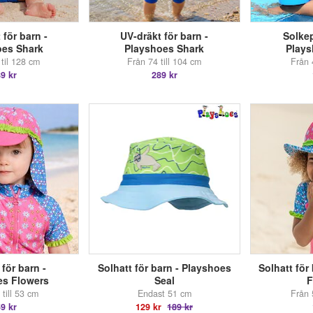
 för barn -
UV-dräkt för barn -
Solkep
oes Shark
Playshoes Shark
Plays
til 128 cm
Från 74 till 104 cm
Från 
9 kr
289 kr
för barn -
Solhatt för barn - Playshoes
Solhatt för
es Flowers
Seal
F
till 53 cm
Endast 51 cm
Från 
9 kr
129 kr
189 kr