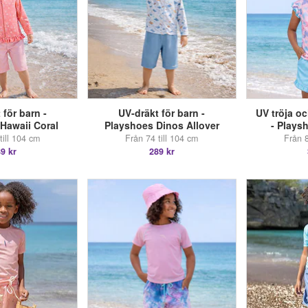
 för barn -
UV-dräkt för barn -
UV tröja o
Hawaii Coral
Playshoes Dinos Allover
- Plays
till 104 cm
Från 74 till 104 cm
Från 8
9 kr
289 kr