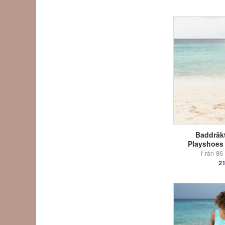
Baddräkt
Playshoes 
Från 86 
21