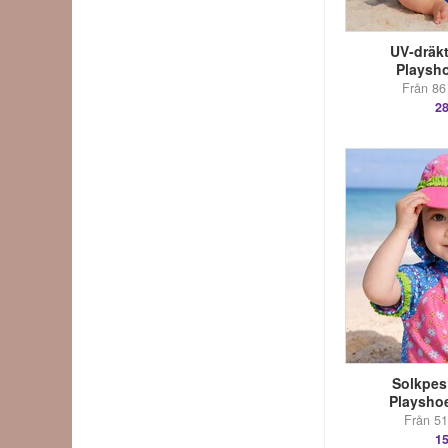
UV-dräkt
Playsh
Från 86 
28
Solkpes 
Playsho
Från 51 
15