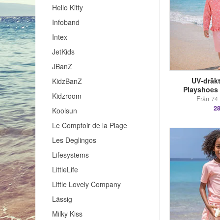
Hello Kitty
Infoband
Intex
JetKids
JBanZ
UV-dräkt
KidzBanZ
Playshoes 
Kidzroom
Från 74 
28
Koolsun
Le Comptoir de la Plage
Les Deglingos
Lifesystems
LittleLife
Little Lovely Company
Lässig
Milky Kiss