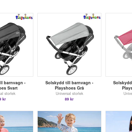
ll barnvagn -
Solskydd till barnvagn -
Solskydd 
oes Svart
Playshoes Grå
Play
al storlek
Universal storlek
Unive
9 kr
89 kr