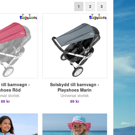
1
2
3
till barnvagn -
Solskydd till barnvagn -
shoes Röd
Playshoes Marin
rsal storlek
Universal storlek
89 kr
89 kr