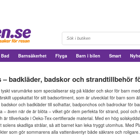
& Bad
Barnsäkerhet
Flyga
Barn i bilen
Smart
Nyhe
 – badkläder, badskor och strandtillbehör f
 tyskt varumärke som specialiserar sig på kläder och skor för barn med f
skilt uppskattat för sitt badsortiment, som är utvecklat för barn som älsk
rån badskor och badkläder till solhattar, badponchos och badrockar för 
a – även när de är blöta – vilket gör dem perfekta för strand, pool oc
h är tillverkade i Oeko-Tex-certifierade material. Med en hög solskyddsf
 solens skadliga strålar, så att barnet kan leka tryggt utomhus. Med P
kter som gör sommarens alla vattenäventyr både säkrare och roligare.