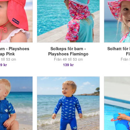
arn - Playshoes
Solkeps för barn -
Solhatt för
ap Pink
Playshoes Flamingo
F
till 53 cm
Från 49 till 53 cm
Från 
9 kr
139 kr