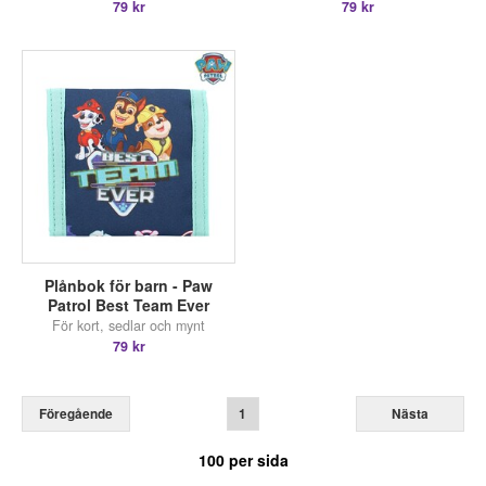
79 kr
79 kr
Plånbok för barn - Paw
Patrol Best Team Ever
För kort, sedlar och mynt
79 kr
Föregående
1
Nästa
100
per sida