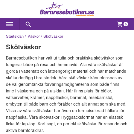
0
Startsidan
Väskor
Skötväskor
Skötväskor
Barnresebutiken har valt ut tuffa och praktiska skötväskor som
fungerar både på resa och hemmavid. Alla våra skötväskor är
gjorda i vattentätt och lättrengörligt material och har matchande
skötunderlägg i bra storlek. Våra skötväskor kännetecknas av
de väl genomtänkta förvaringsmöjligheterna som både finns
inne i väskorna och på utsidan. Här finns plats för blöjor,
våtservetter, krämer, nappflaskor, barnmat, resebarnstol,
ombyten till både barn och förälder och allt annat som ska med.
Vissa av våra skötväskor har även en termoisolerad hållare för
nappflaska. Våra skötväskor i ryggsäcksformat har en elastisk
ficka för lap-top. Kort sagt, en perfekt skötväska för resande och
aktiva barnföräldrar.