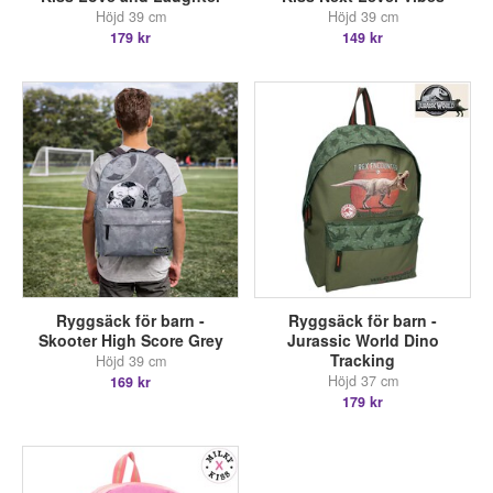
Höjd 39 cm
Höjd 39 cm
179 kr
149 kr
Ryggsäck för barn -
Ryggsäck för barn -
Skooter High Score Grey
Jurassic World Dino
Tracking
Höjd 39 cm
Höjd 37 cm
169 kr
179 kr