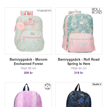
Barnryggsäck - Movom
Barnryggsäck - Roll Road
Enchanted Forest
Spring Is Here
Höjd 38 cm
Höjd 42 cm
209 kr
219 kr