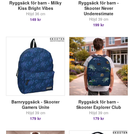
Ryggsäck för barn - Milky
Ryggsäck för barn -
Kiss Bright Vibes
Skooter Never
Underestimate
Höjd 36 cm
Höjd 39 cm
149 kr
199 kr
Barnryggsäck - Skooter
Ryggsäck för barn -
Gamers Unite
Skooter Explorer Club
Höjd 39 cm
Höjd 39 cm
179 kr
179 kr