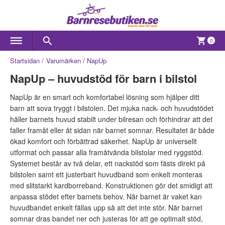
0
Startsidan
Varumärken
NapUp
NapUp – huvudstöd för barn i bilstol
NapUp är en smart och komfortabel lösning som hjälper ditt
barn att sova tryggt i bilstolen. Det mjuka nack- och huvudstödet
håller barnets huvud stabilt under bilresan och förhindrar att det
faller framåt eller åt sidan när barnet somnar. Resultatet är både
ökad komfort och förbättrad säkerhet. NapUp är universellt
utformat och passar alla framåtvända bilstolar med ryggstöd.
Systemet består av två delar, ett nackstöd som fästs direkt på
bilstolen samt ett justerbart huvudband som enkelt monteras
med slitstarkt kardborreband. Konstruktionen gör det smidigt att
anpassa stödet efter barnets behov. När barnet är vaket kan
huvudbandet enkelt fällas upp så att det inte stör. När barnet
somnar dras bandet ner och justeras för att ge optimalt stöd,