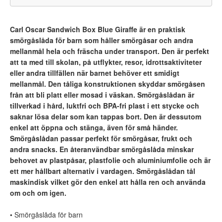
Carl Oscar Sandwich Box Blue Giraffe är en praktisk
smörgåslåda för barn som håller smörgåsar och andra
mellanmål hela och fräscha under transport. Den är perfekt
att ta med till skolan, på utflykter, resor, idrottsaktiviteter
eller andra tillfällen när barnet behöver ett smidigt
mellanmål. Den tåliga konstruktionen skyddar smörgåsen
från att bli platt eller mosad i väskan. Smörgåslådan är
tillverkad i hård, luktfri och BPA-fri plast i ett stycke och
saknar lösa delar som kan tappas bort. Den är dessutom
enkel att öppna och stänga, även för små händer.
Smörgåslådan passar perfekt för smörgåsar, frukt och
andra snacks. En återanvändbar smörgåslåda minskar
behovet av plastpåsar, plastfolie och aluminiumfolie och är
ett mer hållbart alternativ i vardagen. Smörgåslådan tål
maskindisk vilket gör den enkel att hålla ren och använda
om och om igen.
• Smörgåslåda för barn