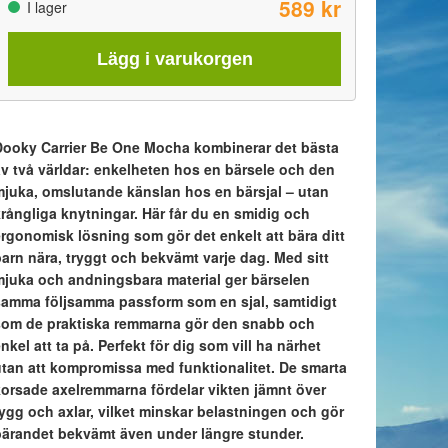
589 kr
I lager
Lägg i varukorgen
Dooky Carrier Be One Mocha kombinerar det bästa
av två världar: enkelheten hos en bärsele och den
mjuka, omslutande känslan hos en bärsjal – utan
krångliga knytningar. Här får du en smidig och
ergonomisk lösning som gör det enkelt att bära ditt
barn nära, tryggt och bekvämt varje dag. Med sitt
mjuka och andningsbara material ger bärselen
samma följsamma passform som en sjal, samtidigt
som de praktiska remmarna gör den snabb och
nkel att ta på. Perfekt för dig som vill ha närhet
utan att kompromissa med funktionalitet. De smarta
korsade axelremmarna fördelar vikten jämnt över
rygg och axlar, vilket minskar belastningen och gör
bärandet bekvämt även under längre stunder.