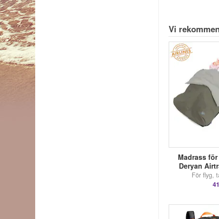
Vi rekommen
Madrass för b
Deryan Airt
För flyg, 
41