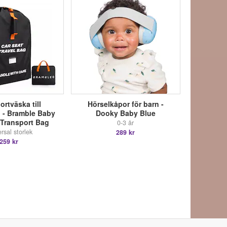
ortväska till
Hörselkåpor för barn -
l - Bramble Baby
Dooky Baby Blue
 Transport Bag
0-3 år
rsal storlek
289 kr
259 kr