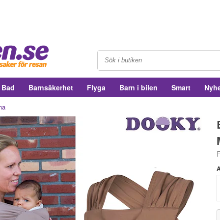
& Bad
Barnsäkerhet
Flyga
Barn i bilen
Smart
Nyhe
ha
A