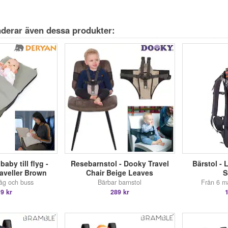
derar även dessa produkter:
aby till flyg -
Resebarnstol - Dooky Travel
Bärstol - 
raveller Brown
Chair Beige Leaves
S
tåg och buss
Bärbar barnstol
Från 6 må
9 kr
289 kr
1