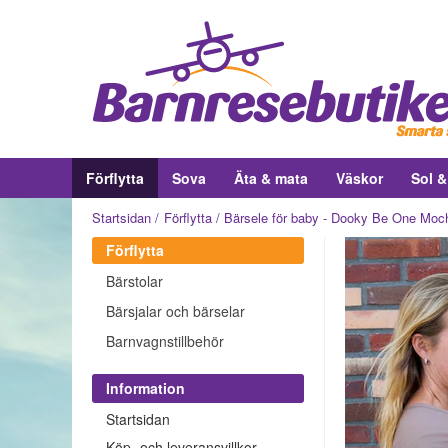
Förflytta
Sova
Äta & mata
Väskor
Sol 
Startsidan
Förflytta
Bärsele för baby - Dooky Be One Moc
Förflytta
Bärstolar
Bärsjalar och bärselar
Barnvagnstillbehör
Information
Startsidan
Köp- och leveransvillkor