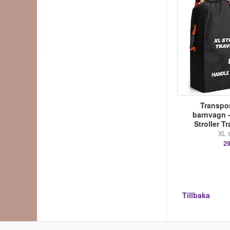
Transpor
barnvagn 
Stroller T
XL s
29
Tillbaka