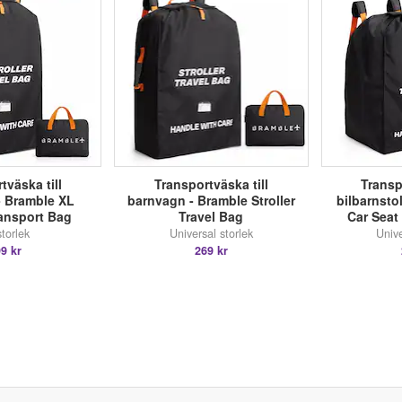
tväska till
Transportväska till
Transp
- Bramble XL
barnvagn - Bramble Stroller
bilbarnsto
ransport Bag
Travel Bag
Car Seat
torlek
Universal storlek
Unive
9 kr
269 kr