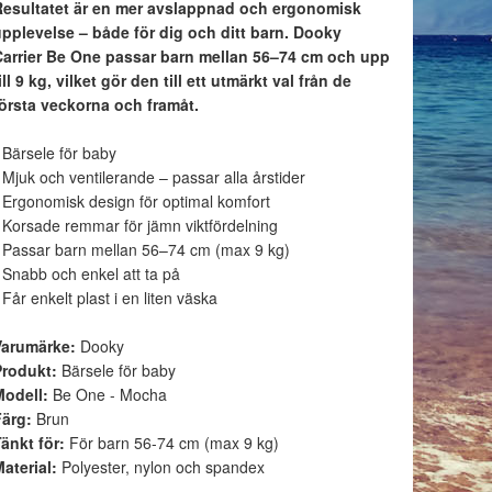
Resultatet är en mer avslappnad och ergonomisk
upplevelse – både för dig och ditt barn. Dooky
Carrier Be One passar barn mellan 56–74 cm och upp
ill 9 kg, vilket gör den till ett utmärkt val från de
första veckorna och framåt.
 Bärsele för baby
 Mjuk och ventilerande – passar alla årstider
 Ergonomisk design för optimal komfort
 Korsade remmar för jämn viktfördelning
 Passar barn mellan 56–74 cm (max 9 kg)
 Snabb och enkel att ta på
 Får enkelt plast i en liten väska
Varumärke:
Dooky
Produkt:
Bärsele för baby
Modell:
Be One - Mocha
Färg:
Brun
änkt för:
För barn 56-74 cm (max 9 kg)
Material:
Polyester, nylon och spandex