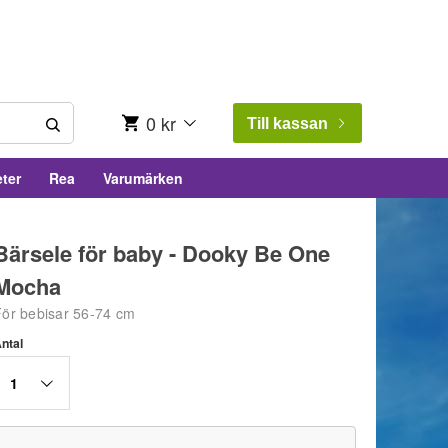
0 kr
Till kassan
ter
Rea
Varumärken
Bärsele för baby - Dooky Be One
Mocha
För bebisar 56-74 cm
ntal
1