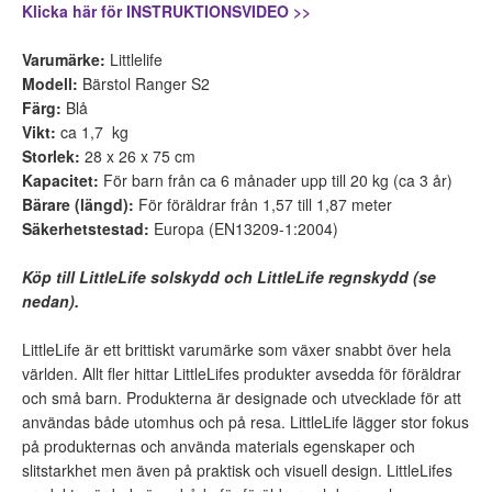
Klicka här för INSTRUKTIONSVIDEO >>
Varumärke:
Littlelife
Modell:
Bärstol Ranger S2
Färg:
Blå
Vikt:
ca 1,7 kg
Storlek:
28 x 26 x 75 cm
Kapacitet:
För barn från ca 6 månader upp till 20 kg (ca 3 år)
Bärare (längd):
För föräldrar från 1,57 till 1,87 meter
Säkerhetstestad:
Europa (EN13209-1:2004)
Köp till LittleLife solskydd och LittleLife regnskydd (se
nedan).
LittleLife är ett brittiskt varumärke som växer snabbt över hela
världen. Allt fler hittar LittleLifes produkter avsedda för föräldrar
och små barn. Produkterna är designade och utvecklade för att
användas både utomhus och på resa. LittleLife lägger stor fokus
på produkternas och använda materials egenskaper och
slitstarkhet men även på praktisk och visuell design. LittleLifes