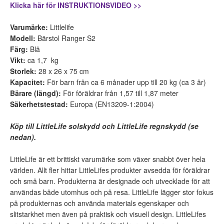
Klicka här för INSTRUKTIONSVIDEO >>
Varumärke:
Littlelife
Modell:
Bärstol Ranger S2
Färg:
Blå
Vikt:
ca 1,7 kg
Storlek:
28 x 26 x 75 cm
Kapacitet:
För barn från ca 6 månader upp till 20 kg (ca 3 år)
Bärare (längd):
För föräldrar från 1,57 till 1,87 meter
Säkerhetstestad:
Europa (EN13209-1:2004)
Köp till LittleLife solskydd och LittleLife regnskydd (se
nedan).
LittleLife är ett brittiskt varumärke som växer snabbt över hela
världen. Allt fler hittar LittleLifes produkter avsedda för föräldrar
och små barn. Produkterna är designade och utvecklade för att
användas både utomhus och på resa. LittleLife lägger stor fokus
på produkternas och använda materials egenskaper och
slitstarkhet men även på praktisk och visuell design. LittleLifes