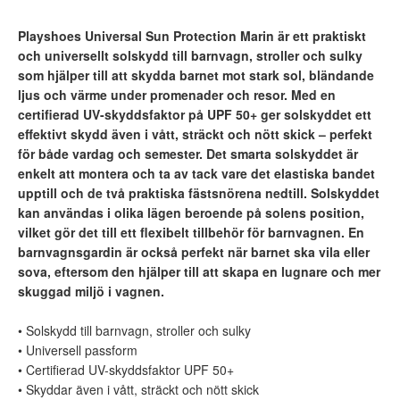
Playshoes Universal Sun Protection Marin är ett praktiskt
och universellt solskydd till barnvagn, stroller och sulky
som hjälper till att skydda barnet mot stark sol, bländande
ljus och värme under promenader och resor. Med en
certifierad UV-skyddsfaktor på UPF 50+ ger solskyddet ett
effektivt skydd även i vått, sträckt och nött skick – perfekt
för både vardag och semester. Det smarta solskyddet är
enkelt att montera och ta av tack vare det elastiska bandet
upptill och de två praktiska fästsnörena nedtill. Solskyddet
kan användas i olika lägen beroende på solens position,
vilket gör det till ett flexibelt tillbehör för barnvagnen. En
barnvagnsgardin är också perfekt när barnet ska vila eller
sova, eftersom den hjälper till att skapa en lugnare och mer
skuggad miljö i vagnen.
• Solskydd till barnvagn, stroller och sulky
• Universell passform
• Certifierad UV-skyddsfaktor UPF 50+
• Skyddar även i vått, sträckt och nött skick