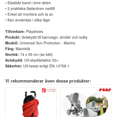
• Elastiskt band i övre delen
• 2 praktiska fästsnören nedtill
• Enkel att montera och ta av
• Kan användas i olika läge
Tillverkare
:
Playshoes
Produkt
:
Solskydd till barnvagn, stroller och sulky
Modell
:
Universal Sun Protection - Marine
Färg
:
Marinblå
Storlek
:
74 x 55 cm (se bild)
Solskydd
:
UV-skyddsfaktor 50+
Säkerhet
:
UV-testat enligt EN-13758-1
Vi rekommenderar även dessa produkter: