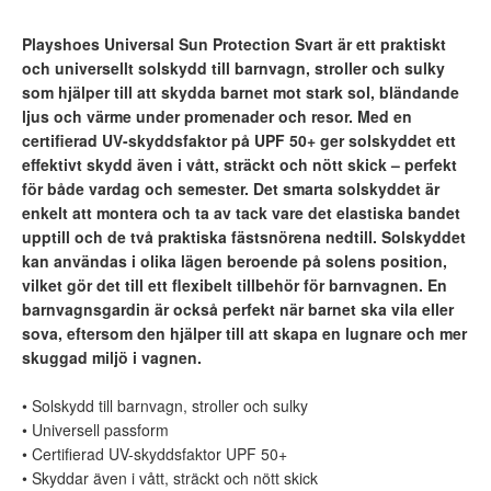
Playshoes Universal Sun Protection Svart är ett praktiskt
och universellt solskydd till barnvagn, stroller och sulky
som hjälper till att skydda barnet mot stark sol, bländande
ljus och värme under promenader och resor. Med en
certifierad UV-skyddsfaktor på UPF 50+ ger solskyddet ett
effektivt skydd även i vått, sträckt och nött skick – perfekt
för både vardag och semester. Det smarta solskyddet är
enkelt att montera och ta av tack vare det elastiska bandet
upptill och de två praktiska fästsnörena nedtill. Solskyddet
kan användas i olika lägen beroende på solens position,
vilket gör det till ett flexibelt tillbehör för barnvagnen. En
barnvagnsgardin är också perfekt när barnet ska vila eller
sova, eftersom den hjälper till att skapa en lugnare och mer
skuggad miljö i vagnen.
• Solskydd till barnvagn, stroller och sulky
• Universell passform
• Certifierad UV-skyddsfaktor UPF 50+
• Skyddar även i vått, sträckt och nött skick