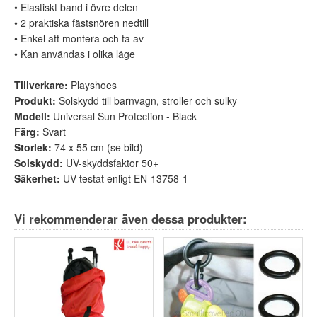
• Elastiskt band i övre delen
• 2 praktiska fästsnören nedtill
• Enkel att montera och ta av
• Kan användas i olika läge
Tillverkare
:
Playshoes
Produkt
:
Solskydd till barnvagn, stroller och sulky
Modell
:
Universal Sun Protection - Black
Färg
:
Svart
Storlek
:
74 x 55 cm (se bild)
Solskydd
:
UV-skyddsfaktor 50+
Säkerhet
:
UV-testat enligt EN-13758-1
Vi rekommenderar även dessa produkter: