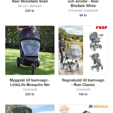
Reer ShineSafe Svart
och stroller - Reer
BiteSafe White
80 cm i diameter
Universalt insektsnät
229 kr
99 kr
Myggnät till barnvagn -
Regnskydd till barnvagn
LittleLife Mosquito Net
- Reer Classic
Universalt
Universalt
229 kr
109 kr