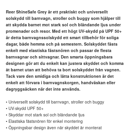
Reer ShineSafe Grey är ett praktiskt och universellt
solskydd till barnvagn, stroller och buggy som hjälper till
att skydda barnet mot stark sol och bländande ljus under
promenader och resor. Med ett högt UV-skydd på UPF 50+
är detta barnvagnssolskydd ett smart tillbehör för soliga
dagar, både hemma och på semestern. Solskyddet fästs
enkelt med elastiska fästsnören och passar de flesta
barnvagnar och sittvagnar. Den smarta öppningsbara
designen gör att du enkelt kan justera skyddet och komma
åt barnet utan att behöva ta bort solskyddet från vagnen.
Tack vare den smidiga och lätta konstruktionen är det
enkelt att förvara i barnvagnskorgen, handväskan eller
dagryggsäcken när det inte används.
• Universellt solskydd till barnvagn, stroller och buggy
• UV-skydd UPF 50+
• Skyddar mot stark sol och bländande ljus
• Elastiska fästsnören för enkel montering
• Öppningsbar design även när skyddet är monterat