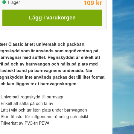
109 kr
I lager
Lägg i varukorgen
eer Classic är ett universalt och packbart
regnskydd som är används som regnöverdrag på
barnvagnar med sufflet. Regnskyddet är enkelt att
trä på och av barnvangen och hålls på plats med
elastiskt band på barnvagnens undersida. När
egnskyddet inte används packas det till litet format
och kan läggas tex i barnvagnskorgen.
 Universalt regnskydd till barnvagn
 Enkelt att sätta på och ta av
 Lätt i vikt och tar liten plats under barnvagnen
 Stort fönster för luftgenomströmning och utsikt
 Tillverkat av PVC-fri PEVA