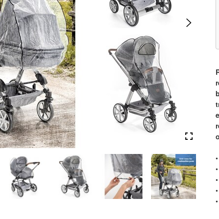
R
r
•
•
•
•
•