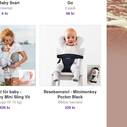
aby Svart
Go
niversal
2-pack
6 kr
89 kr
l för baby -
Resebarnstol - Minimonkey
 Mini Sling Vit
Pocket Black
upp till 15 kg)
Bärbar barnstol
439 kr
329 kr