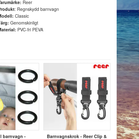
Varumärke:
Reer
Produkt
: Regnskydd barnvagn
Modell:
Classic
Färg:
Genomskinligt
aterial:
PVC-fri PEVA
ll barnvagn -
Barnvagnskrok - Reer Clip &