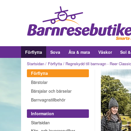
Förflytta
Sova
Äta & mata
Väskor
Sol 
Startsidan
Förflytta
Regnskydd till barnvagn - Reer Classi
Förflytta
Bärstolar
Bärsjalar och bärselar
Barnvagnstillbehör
Information
Startsidan
Köp- och leveransvillkor