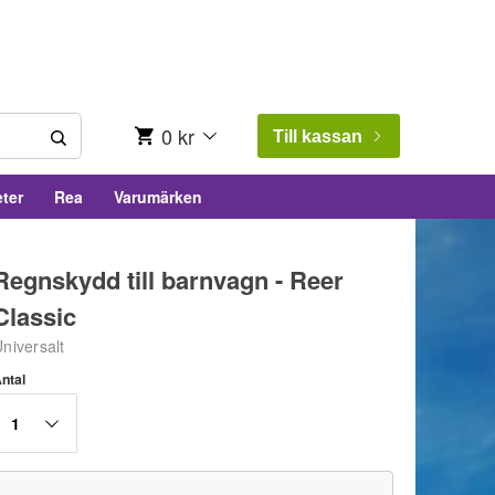
0 kr
Till kassan
ter
Rea
Varumärken
Regnskydd till barnvagn - Reer
Classic
niversalt
ntal
1