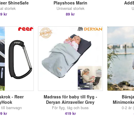
Reer ShineSafe
Playshoes Marin
AddB
al storlek
Universal storlek
U
9 kr
89 kr
krok - Reer
Madrass för baby till flyg -
Bärsja
ryHook
Deryan Airtraveller Grey
Minimonkey
till barnvagn
För flyg, tåg och buss
0-2 år (
9 kr
419 kr