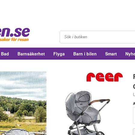
& Bad
Barnsäkerhet
Flyga
Barn i bilen
Smart
Nyhe
c
U
A