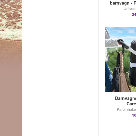
barnvagn - 
Univers
24
Barnvagns
Car
Karbinhake 
10