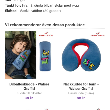
Tänkt för:
Framåtvända bilbarnstolar med rygg
Skötsel
: Maskintvättbar (30 grader)
Vi rekommenderar även dessa produkter:
Bilbälteskudde - Walser
Nackkudde för barn -
Graffiti
Walser Graffiti
Kudde till bilbältet
Resekudde (5 år+)
89 kr
99 kr