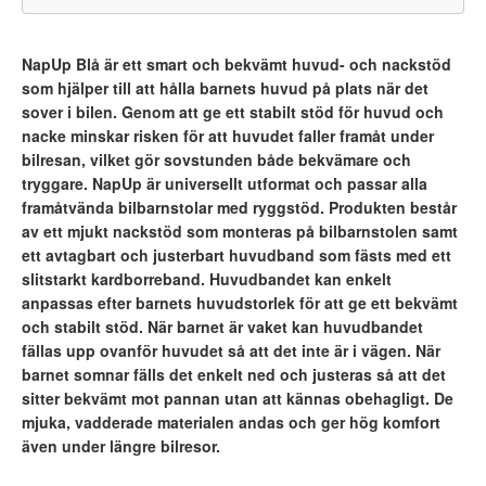
NapUp Blå är ett smart och bekvämt huvud- och nackstöd
som hjälper till att hålla barnets huvud på plats när det
sover i bilen. Genom att ge ett stabilt stöd för huvud och
nacke minskar risken för att huvudet faller framåt under
bilresan, vilket gör sovstunden både bekvämare och
tryggare. NapUp är universellt utformat och passar alla
framåtvända bilbarnstolar med ryggstöd. Produkten består
av ett mjukt nackstöd som monteras på bilbarnstolen samt
ett avtagbart och justerbart huvudband som fästs med ett
slitstarkt kardborreband. Huvudbandet kan enkelt
anpassas efter barnets huvudstorlek för att ge ett bekvämt
och stabilt stöd. När barnet är vaket kan huvudbandet
fällas upp ovanför huvudet så att det inte är i vägen. När
barnet somnar fälls det enkelt ned och justeras så att det
sitter bekvämt mot pannan utan att kännas obehagligt. De
mjuka, vadderade materialen andas och ger hög komfort
även under längre bilresor.