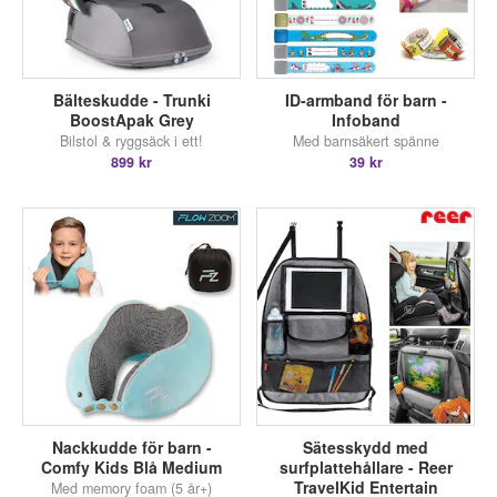
Bälteskudde - Trunki
ID-armband för barn -
BoostApak Grey
Infoband
Bilstol & ryggsäck i ett!
Med barnsäkert spänne
899 kr
39 kr
Nackkudde för barn -
Sätesskydd med
Comfy Kids Blå Medium
surfplattehållare - Reer
TravelKid Entertain
Med memory foam (5 år+)