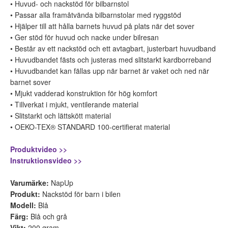
• Huvud- och nackstöd för bilbarnstol
• Passar alla framåtvända bilbarnstolar med ryggstöd
• Hjälper till att hålla barnets huvud på plats när det sover
• Ger stöd för huvud och nacke under bilresan
• Består av ett nackstöd och ett avtagbart, justerbart huvudband
• Huvudbandet fästs och justeras med slitstarkt kardborreband
• Huvudbandet kan fällas upp när barnet är vaket och ned när
barnet sover
• Mjukt vadderad konstruktion för hög komfort
• Tillverkat i mjukt, ventilerande material
• Slitstarkt och lättskött material
• OEKO-TEX® STANDARD 100-certifierat material
Produktvideo >>
Instruktionsvideo >>
Varumärke:
NapUp
Produkt:
Nackstöd för barn i bilen
Modell:
Blå
Färg:
Blå och grå
Vikt:
200 gram