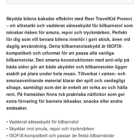
Skydda bilens baksäte effektivt med Reer TravelKid Protect
– ett slitstarkt och vadderat sätesskydd för bilbarnstol som
minskar risken för smuts, repor och tryckmärken. Perfekt
för dig som vill bevara bilens interiör i gott skick, även vid
daglig användning. Detta bilbarnstolsskydd är ISOFIX-
kompatibelt och utformat för att passa alla vanliga
bilbarnstolar. Den smarta konstruktionen med anti-slip på
båda sidor gör att både skyddet och bilbarnstolen ligger
stabilt på plats under hela resan. Tillverkat i vatten- och
smutsavstötande material klarar det spill och vardagligt
slitage, samtidigt som det är enkelt att torka av och hålla
rent. På framsidan finns två praktiska nätfickor som ger
extra förvaring för barnets leksaker, snacks eller andra
småsaker.
• Vadderat sätesskydd för bilbarnstol
• Skyddar mot smuts, repor och tryckmärken
• ISOFIX-kompatibelt och passar de flesta bilbarnstolar