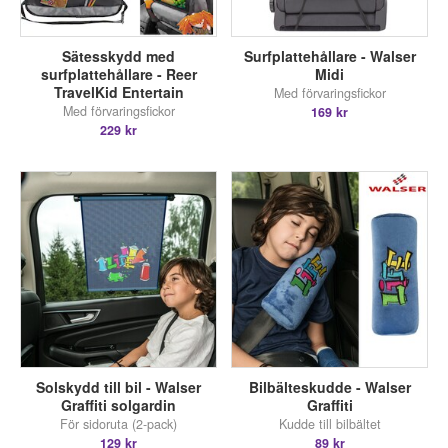
Sätesskydd med
Surfplattehållare - Walser
surfplattehållare - Reer
Midi
TravelKid Entertain
Med förvaringsfickor
Med förvaringsfickor
169 kr
229 kr
Solskydd till bil - Walser
Bilbälteskudde - Walser
Graffiti solgardin
Graffiti
För sidoruta (2-pack)
Kudde till bilbältet
129 kr
89 kr