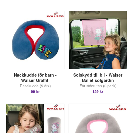
Nackkudde för barn -
Solskydd till bil - Walser
Walser Graffiti
Ballet solgardin
Resekudde (5 år+)
För sidorutan (2-pack)
99 kr
129 kr