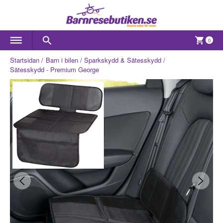
0
Startsidan
Barn i bilen
Sparkskydd & Sätesskydd
Sätesskydd - Premium George