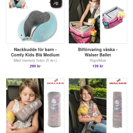
Nackkudde för barn -
Bilförvaring väska -
Comfy Kids Blå Medium
Walser Ballet
Med memory foam (5 år+)
Hopvikbar
299 kr
139 kr