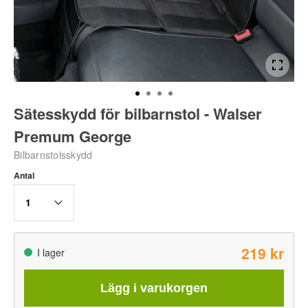
Sätesskydd för bilbarnstol - Walser
Premum George
Bilbarnstolsskydd
Antal
1
219 kr
I lager
Lägg i varukorgen