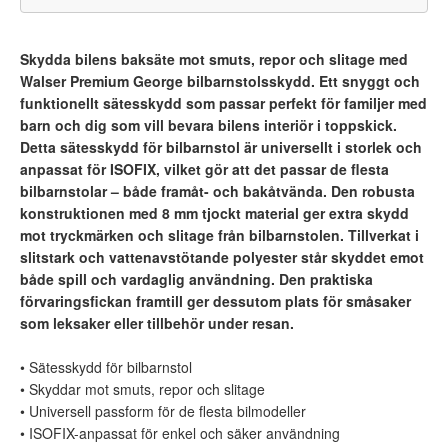
Skydda bilens baksäte mot smuts, repor och slitage med
Walser Premium George bilbarnstolsskydd. Ett snyggt och
funktionellt sätesskydd som passar perfekt för familjer med
barn och dig som vill bevara bilens interiör i toppskick.
Detta sätesskydd för bilbarnstol är universellt i storlek och
anpassat för ISOFIX, vilket gör att det passar de flesta
bilbarnstolar – både framåt- och bakåtvända. Den robusta
konstruktionen med 8 mm tjockt material ger extra skydd
mot tryckmärken och slitage från bilbarnstolen. Tillverkat i
slitstark och vattenavstötande polyester står skyddet emot
både spill och vardaglig användning. Den praktiska
förvaringsfickan framtill ger dessutom plats för småsaker
som leksaker eller tillbehör under resan.
• Sätesskydd för bilbarnstol
• Skyddar mot smuts, repor och slitage
• Universell passform för de flesta bilmodeller
• ISOFIX-anpassat för enkel och säker användning