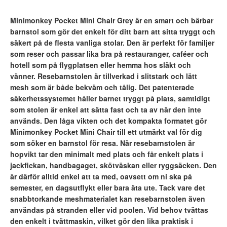
Minimonkey Pocket Mini Chair Grey är en smart och bärbar
barnstol som gör det enkelt för ditt barn att sitta tryggt och
säkert på de flesta vanliga stolar. Den är perfekt för familjer
som reser och passar lika bra på restauranger, caféer och
hotell som på flygplatsen eller hemma hos släkt och
vänner. Resebarnstolen är tillverkad i slitstark och lätt
mesh som är både bekväm och tålig. Det patenterade
säkerhetssystemet håller barnet tryggt på plats, samtidigt
som stolen är enkel att sätta fast och ta av när den inte
används. Den låga vikten och det kompakta formatet gör
Minimonkey Pocket Mini Chair till ett utmärkt val för dig
som söker en barnstol för resa. När resebarnstolen är
hopvikt tar den minimalt med plats och får enkelt plats i
jackfickan, handbagaget, skötväskan eller ryggsäcken. Den
är därför alltid enkel att ta med, oavsett om ni ska på
semester, en dagsutflykt eller bara äta ute. Tack vare det
snabbtorkande meshmaterialet kan resebarnstolen även
användas på stranden eller vid poolen. Vid behov tvättas
den enkelt i tvättmaskin, vilket gör den lika praktisk i