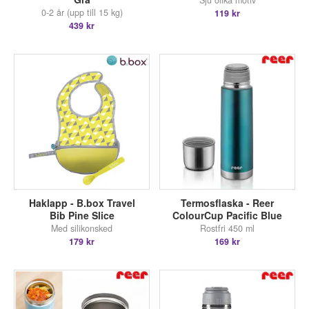
Sju olika motiv
0-2 år (upp till 15 kg)
119 kr
439 kr
Haklapp - B.box Travel
Termosflaska - Reer
Bib Pine Slice
ColourCup Pacific Blue
Med silikonsked
Rostfri 450 ml
179 kr
169 kr