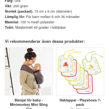
Färg:
Grå
Vikt:
200 gram
Storlek (packad):
15 cm x 6 cm (diameter)
Lämplig för:
För barn mellan 6 och 36 månader
Material:
100 % mesh polyester
Tvätt:
Maskintvätt 40 grader i tvättpåse
Vi rekommenderar även dessa produkter:
Bärsjal för baby -
Haklappar - Playshoes 7-
Minimonkey Mini Sling
pack
Grå