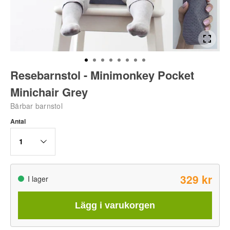
Resebarnstol - Minimonkey Pocket
Minichair Grey
Bärbar barnstol
Antal
1
329 kr
I lager
Lägg i varukorgen