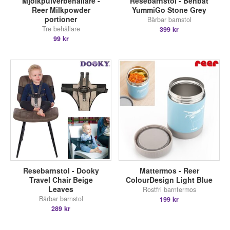
Mjölkpulverbehållare -
Resebarnstol - Benbat
Reer Milkpowder
YummiGo Stone Grey
portioner
Bärbar barnstol
Tre behållare
399 kr
99 kr
Resebarnstol - Dooky
Mattermos - Reer
Travel Chair Beige
ColourDesign Light Blue
Leaves
Rostfri barntermos
Bärbar barnstol
199 kr
289 kr