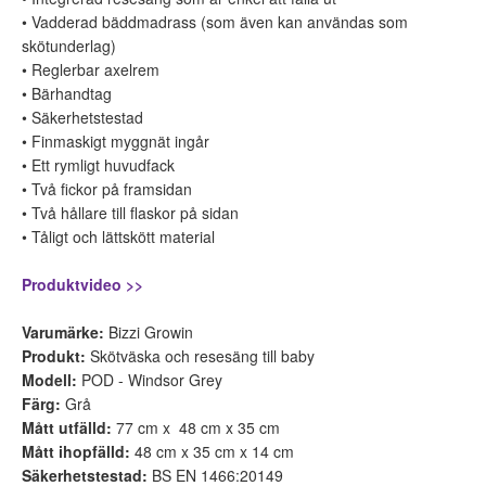
• Vadderad bäddmadrass (som även kan användas som
skötunderlag)
• Reglerbar axelrem
• Bärhandtag
• Säkerhetstestad
• Finmaskigt myggnät ingår
• Ett rymligt huvudfack
• Två fickor på framsidan
• Två hållare till flaskor på sidan
• Tåligt och lättskött material
Produktvideo >>
Varumärke:
Bizzi Growin
Produkt:
Skötväska och resesäng till baby
Modell:
POD - Windsor Grey
Färg:
Grå
Mått utfälld:
77 cm x 48 cm x 35 cm
Mått ihopfälld:
48 cm x 35 cm x 14 cm
Säkerhetstestad:
BS EN 1466:20149