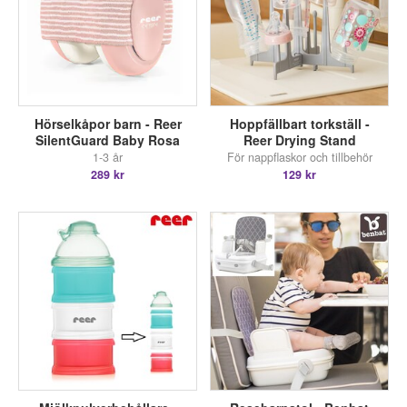
Hörselkåpor barn - Reer
Hoppfällbart torkställ -
SilentGuard Baby Rosa
Reer Drying Stand
1-3 år
För nappflaskor och tillbehör
289 kr
129 kr