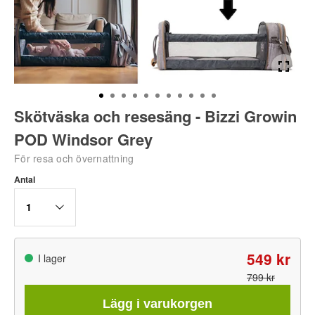
Skötväska och resesäng - Bizzi Growin
POD Windsor Grey
För resa och övernattning
Antal
1
549 kr
I lager
799 kr
Lägg i varukorgen