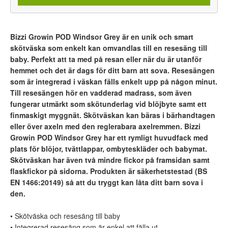
Bizzi Growin POD Windsor Grey är en unik och smart
skötväska som enkelt kan omvandlas till en resesäng till
baby. Perfekt att ta med på resan eller när du är utanför
hemmet och det är dags för ditt barn att sova. Resesängen
som är integrerad i väskan fälls enkelt upp på någon minut.
Till resesängen hör en vadderad madrass, som även
fungerar utmärkt som skötunderlag vid blöjbyte samt ett
finmaskigt myggnät. Skötväskan kan bäras i bärhandtagen
eller över axeln med den reglerabara axelremmen. Bizzi
Growin POD Windsor Grey har ett rymligt huvudfack med
plats för blöjor, tvättlappar, ombyteskläder och babymat.
Skötväskan har även två mindre fickor på framsidan samt
flaskfickor på sidorna. Produkten är säkerhetstestad (
BS
EN 1466:20149) så att du tryggt kan låta ditt barn sova i
den.
• Skötväska och resesäng till baby
• Integrerad resesäng som är enkel att fälla ut