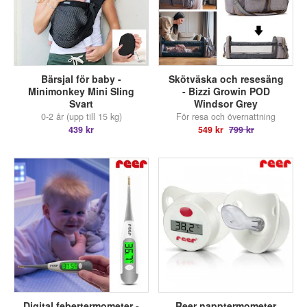
Bärsjal för baby -
Skötväska och resesäng
Minimonkey Mini Sling
- Bizzi Growin POD
Svart
Windsor Grey
0-2 år (upp till 15 kg)
För resa och övernattning
439 kr
549 kr
799 kr
Digital febertermometer -
Reer napptermometer