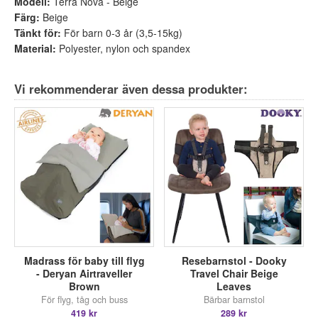
Modell:
Terra Nova - Beige
Färg:
Beige
Tänkt för:
För barn 0-3 år (3,5-15kg)
Material:
Polyester, nylon och spandex
Vi rekommenderar även dessa produkter:
Madrass för baby till flyg
Resebarnstol - Dooky
- Deryan Airtraveller
Travel Chair Beige
Brown
Leaves
För flyg, tåg och buss
Bärbar barnstol
419 kr
289 kr