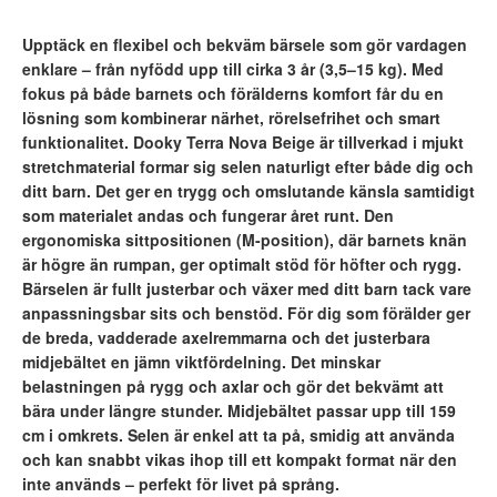
Upptäck en flexibel och bekväm bärsele som gör vardagen
enklare – från nyfödd upp till cirka 3 år (3,5–15 kg). Med
fokus på både barnets och förälderns komfort får du en
lösning som kombinerar närhet, rörelsefrihet och smart
funktionalitet. Dooky Terra Nova Beige är tillverkad i mjukt
stretchmaterial formar sig selen naturligt efter både dig och
ditt barn. Det ger en trygg och omslutande känsla samtidigt
som materialet andas och fungerar året runt. Den
ergonomiska sittpositionen (M-position), där barnets knän
är högre än rumpan, ger optimalt stöd för höfter och rygg.
Bärselen är fullt justerbar och växer med ditt barn tack vare
anpassningsbar sits och benstöd.
För dig som förälder ger
de breda, vadderade axelremmarna och det justerbara
midjebältet en jämn viktfördelning. Det minskar
belastningen på rygg och axlar och gör det bekvämt att
bära under längre stunder. Midjebältet passar upp till 159
cm i omkrets.
Selen är enkel att ta på, smidig att använda
och kan snabbt vikas ihop till ett kompakt format när den
inte används – perfekt för livet på språng.