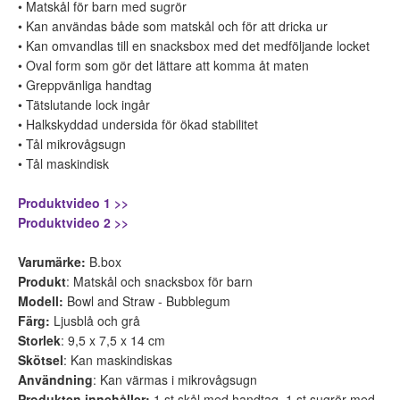
• Matskål för barn med sugrör
• Kan användas både som matskål och för att dricka ur
• Kan omvandlas till en snacksbox med det medföljande locket
• Oval form som gör det lättare att komma åt maten
• Greppvänliga handtag
• Tätslutande lock ingår
• Halkskyddad undersida för ökad stabilitet
• Tål mikrovågsugn
• Tål maskindisk
Produktvideo 1 >>
Produktvideo 2 >>
Varumärke:
B.box
Produkt
: Matskål och snacksbox för barn
Modell:
Bowl and Straw - Bubblegum
Färg:
Ljusblå och grå
Storlek
: 9,5 x 7,5 x 14 cm
Skötsel
: Kan maskindiskas
Användning
: Kan värmas i mikrovågsugn
Produkten innehåller:
1 st skål med handtag, 1 st sugrör med