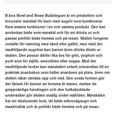
B.box Bowl and Straw Bubblegum är en prisbelönt och
innovativ matskål för barn med sugrör som kombinerar
flera smarta funktioner i en och samma produkt. Den kan
användas både som matskål och för att dricka ur och
passar perfekt både hemma och på resan. Skålen fungerar
utmärkt för matning med sked eller gaffel, men med det
medföljande sugröret kan barnet även dricka direkt ur
skålen. Den passar därför lika bra för gröt, yoghurt och
puré som för mjölk, smoothies eller soppa. Med det
medföljande locket kan matskålen enkelt omvandlas till en
praktisk snacksbox som håller snacksen på plats, även om
skålen råkar vändas upp och ned. Den ovala formen gör
det lättare för barnet att komma åt maten, medan de
greppvänliga handtagen och den halkskyddade
undersidan gör skålen stadig under måltiden. Matskålen
har ett tätslutande lock, tål både mikrovågsugn och
maskindisk och är perfekt både hemma och på resan.