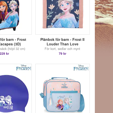
för barn - Frost
Plånbok för barn - Frost II
Escapes (3D)
Louder Than Love
gsäck (höjd 32 cm)
För kort, sedlar och mynt
229 kr
79 kr