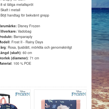
 8 st tåliga metallspröt
 Skaft i metall
 Böjt handtag för bekvämt grepp
Varumärke:
Disney Frozen
illverkare:
Vadobag
Produkt:
Barnparaply
Modell
: Frost II - Rainy Days
Färg
: Rosa, ljusblått, mörklila och genomskinligt
Längd (skaft)
: 60 cm
torlek (diameter)
: 71 cm
aterial
: 100 % POE