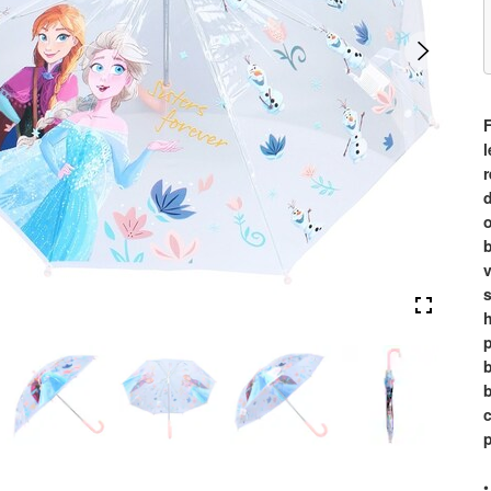
F
l
d
o
b
v
s
h
p
b
c
•