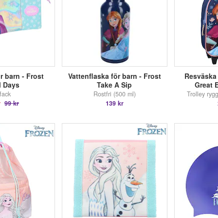
r barn - Frost
Vattenflaska för barn - Frost
Resväska 
l Days
Take A Sip
Great 
fack
Rostfri (500 ml)
Trolley ryg
r
99 kr
139 kr