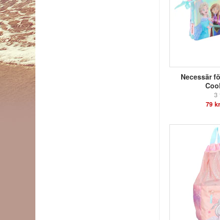
Necessär fö
Coo
3 
79 k