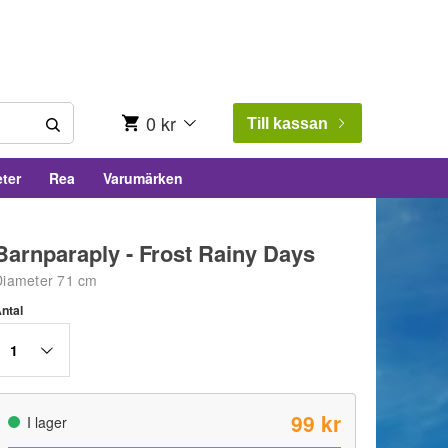
0 kr
Till kassan
ter
Rea
Varumärken
Barnparaply - Frost Rainy Days
Diameter 71 cm
ntal
1
99 kr
I lager