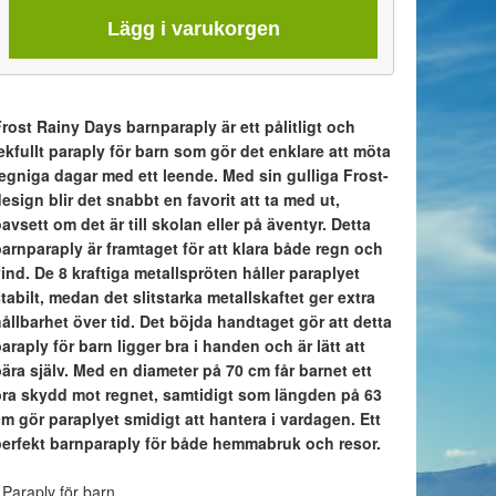
Lägg i varukorgen
rost Rainy Days barnparaply är ett pålitligt och
ekfullt paraply för barn som gör det enklare att möta
regniga dagar med ett leende. Med sin gulliga Frost-
esign blir det snabbt en favorit att ta med ut,
avsett om det är till skolan eller på äventyr. Detta
arnparaply är framtaget för att klara både regn och
ind. De 8 kraftiga metallspröten håller paraplyet
tabilt, medan det slitstarka metallskaftet ger extra
ållbarhet över tid. Det böjda handtaget gör att detta
araply för barn ligger bra i handen och är lätt att
ära själv. Med en diameter på 70 cm får barnet ett
bra skydd mot regnet, samtidigt som längden på 63
m gör paraplyet smidigt att hantera i vardagen. Ett
perfekt barnparaply för både hemmabruk och resor.
 Paraply för barn