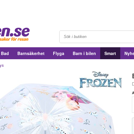
& Bad
Barnsäkerhet
Flyga
Barn i bilen
Smart
Nyhe
ays
A