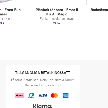
 - Frost Fun
Plånbok för barn - Frost II
Badmössa f
aser
It's All Magic
6 x 17 cm
För kort, sedlar och mynt
9 kr
79 kr