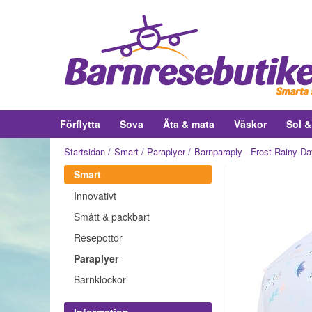
Förflytta
Sova
Äta & mata
Väskor
Sol 
Startsidan
Smart
Paraplyer
Barnparaply - Frost Rainy D
Smart
Innovativt
Smått & packbart
Resepottor
Paraplyer
Barnklockor
Information