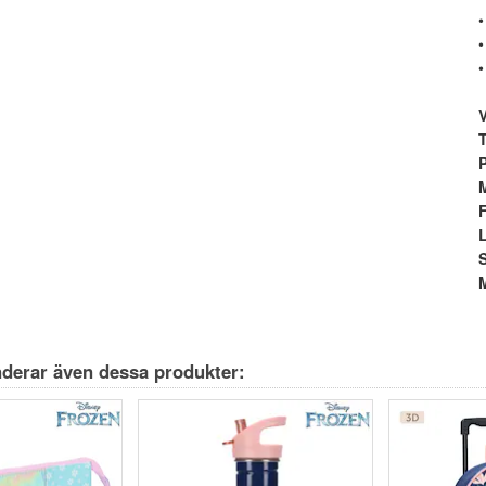
•
•
•
T
S
M
derar även dessa produkter: