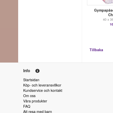
Gympapåse
Ch
40 x 3
10
Tillbaka
Info
Startsidan
Köp- och leveransvillkor
Kundservice och kontakt
Om oss
Våra produkter
FAQ
Att resa med barn