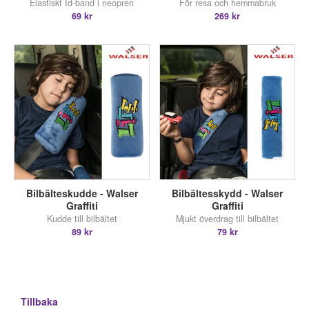
Elastiskt Id-band i neopren
För resa och hemmabruk
69 kr
269 kr
Bilbälteskudde - Walser
Bilbältesskydd - Walser
Graffiti
Graffiti
Kudde till bilbältet
Mjukt överdrag till bilbältet
89 kr
79 kr
Tillbaka