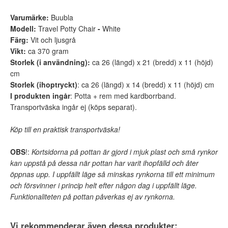
Varumärke:
Buubla
Modell:
Travel Potty Chair
-
White
Färg:
Vit och ljusgrå
Vikt:
ca 370 gram
Storlek (i användning):
ca 26 (längd) x 21 (bredd) x 11 (höjd)
cm
Storlek (ihoptryckt)
: ca 26 (längd) x 14 (bredd) x 11 (höjd) cm
I produkten ingår
: Potta + rem med kardborrband.
Transportväska ingår ej (köps separat).
Köp till en praktisk transportväska!
OBS
!:
Kortsidorna på pottan är gjord i mjuk plast och små rynkor
kan uppstå på dessa när pottan har varit ihopfälld och åter
öppnas upp. I uppfällt läge så minskas rynkorna till ett minimum
och försvinner i princip helt efter någon dag i uppfällt läge.
Funktionaliteten på pottan påverkas ej av rynkorna.
Vi rekommenderar även dessa produkter: