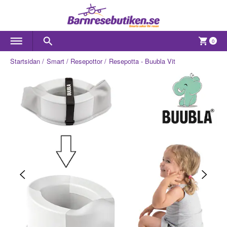
0
Startsidan
Smart
Resepottor
Resepotta - Buubla Vit