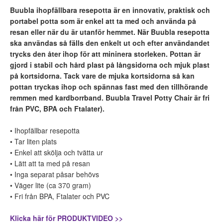
Buubla ihopfällbara resepotta är en innovativ, praktisk och
portabel potta som är enkel att ta med och använda på
resan eller när du är utanför hemmet. När Buubla resepotta
ska användas så fälls den enkelt ut och efter användandet
trycks den åter ihop för att mininera storleken. Pottan är
gjord i
stabil och hård plast på långsidorna och mjuk plast
på kortsidorna.
Tack vare de mjuka kortsidorna så kan
pottan tryckas ihop och spännas fast med den tillhörande
remmen med kardborrband.
Buubla Travel Potty Chair är fri
från PVC, BPA och Ftalater).
• Ihopfällbar resepotta
• Tar liten plats
• Enkel att skölja och tvätta ur
• Lätt att ta med på resan
• Inga separat påsar behövs
• Väger lite (ca 370 gram)
• Fri från BPA, Ftalater och PVC
Klicka här för PRODUKTVIDEO >>