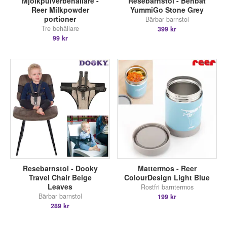
Mjölkpulverbehållare -
Resebarnstol - Benbat
Reer Milkpowder
YummiGo Stone Grey
portioner
Bärbar barnstol
Tre behållare
399 kr
99 kr
Resebarnstol - Dooky
Mattermos - Reer
Travel Chair Beige
ColourDesign Light Blue
Leaves
Rostfri barntermos
Bärbar barnstol
199 kr
289 kr