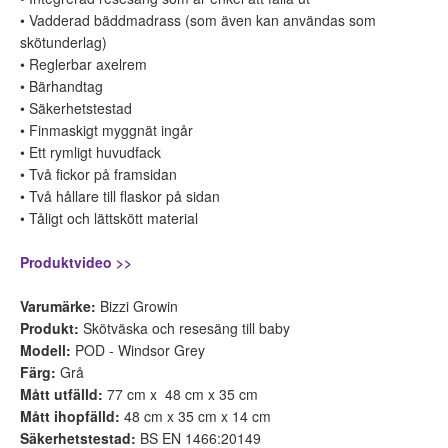
• Vadderad bäddmadrass (som även kan användas som
skötunderlag)
• Reglerbar axelrem
• Bärhandtag
• Säkerhetstestad
• Finmaskigt myggnät ingår
• Ett rymligt huvudfack
• Två fickor på framsidan
• Två hållare till flaskor på sidan
• Tåligt och lättskött material
Produktvideo >>
Varumärke:
Bizzi Growin
Produkt:
Skötväska och resesäng till baby
Modell:
POD - Windsor Grey
Färg:
Grå
Mått utfälld:
77 cm x 48 cm x 35 cm
Mått ihopfälld:
48 cm x 35 cm x 14 cm
Säkerhetstestad:
BS EN 1466:20149