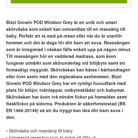
Bizzi Growin POD Windsor Grey är en unik och smart
skötväska som enkelt kan omvandlas till en resesäng till
baby. Perfekt att ta med på resan eller när du är utanför
hemmet och det är dags för ditt barn att sova. Resesängen
som är integrerad i väskan fälls enkelt upp på någon minut.
Till resesängen hör en vadderad madrass, som även
fungerar utmärkt som skötunderlag vid blöjbyte samt ett
finmaskigt myggnät. Skötväskan kan bäras i bärhandtagen
eller över axeln med den reglerabara axelremmen. Bizzi
Growin POD Windsor Grey har ett rymligt huvudfack med
plats för blöjor, tvättlappar, ombyteskläder och babymat.
Skötväskan har även två mindre fickor på framsidan samt
flaskfickor på sidorna. Produkten är säkerhetstestad (
BS
EN 1466:20149) så att du tryggt kan låta ditt barn sova i
den.
• Skötväska och resesäng till baby
• Integrerad resesäng som är enkel att fälla ut