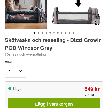
Skötväska och resesäng - Bizzi Growin
POD Windsor Grey
För resa och övernattning
Antal
1
549 kr
I lager
799 kr
Lägg i varukorgen