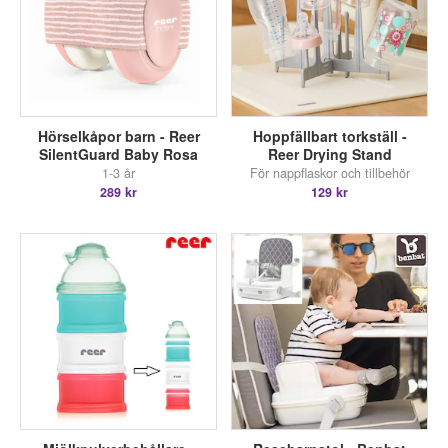
Hörselkåpor barn - Reer
Hoppfällbart torkställ -
SilentGuard Baby Rosa
Reer Drying Stand
1-3 år
För nappflaskor och tillbehör
289 kr
129 kr