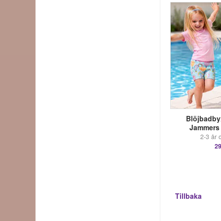
Blöjbadby
Jammers
2-3 år 
29
Tillbaka