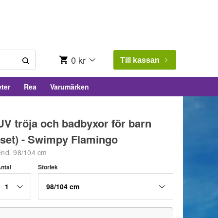
0 kr
Till kassan
ter
Rea
Varumärken
UV tröja och badbyxor för barn
(set) - Swimpy Flamingo
End. 98/104 cm
ntal
Storlek
1
98/104 cm