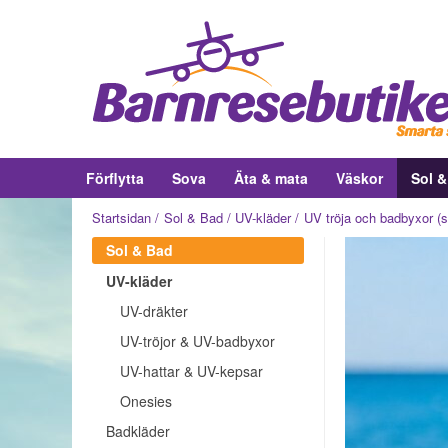
Förflytta
Sova
Äta & mata
Väskor
Sol 
Startsidan
Sol & Bad
UV-kläder
UV tröja och badbyxor (
Sol & Bad
UV-kläder
UV-dräkter
UV-tröjor & UV-badbyxor
UV-hattar & UV-kepsar
Onesies
Badkläder