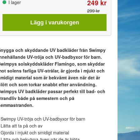
249 kr
I lager
299 kr
Lägg i varukorgen
Snygga och skyddande UV badkläder från Swimpy
innehållande UV-tröja och UV-badbyxor för barn.
Swimpys solskyddskläder Flamingo, som skyddar
ot solens farliga UV-strålar, är gjorda i mjukt och
smidigt material som är bekvämt även när det är
blött och som torkar snabbt efter användning.
Swimpys UV badkläder passar perfekt till bad- och
strandliv både på semestern och på
hemmastranden.
 Swimpy UV-tröja och UV-badbyxor för barn
 Lätta att ta på och av
 Gjorda i mjukt och smidigt material
 Lätta och bekväma även när de är blöta