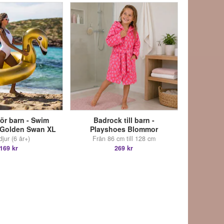
för barn - Swim
Badrock till barn -
 Golden Swan XL
Playshoes Blommor
jur (6 år+)
Från 86 cm till 128 cm
169 kr
269 kr