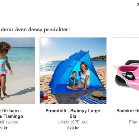
s
derar även dessa produkter:
 för barn -
Strandtält - Swimpy Large
Badskor fö
s Flamingo
Blå
till 128 cm
UV-tält (SPF 30+)
Från s
9 kr
329 kr