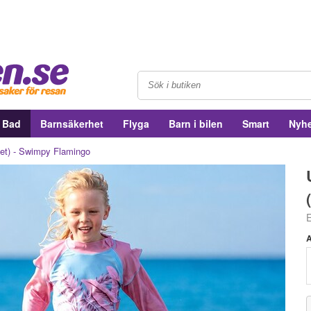
& Bad
Barnsäkerhet
Flyga
Barn i bilen
Smart
Nyhe
set) - Swimpy Flamingo
A