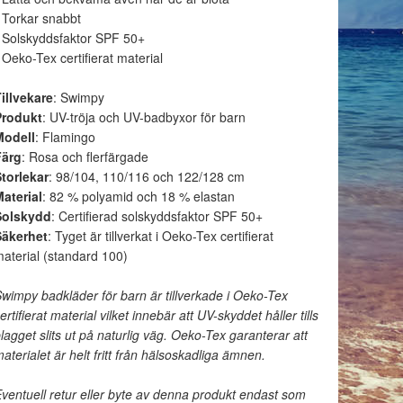
 Torkar snabbt
 Solskyddsfaktor SPF 50+
 Oeko-Tex certifierat material
illvekare
: Swimpy
Produkt
: UV-tröja och UV-badbyxor för barn
Modell
: Flamingo
Färg
: Rosa och flerfärgade
torlekar
: 98/104, 110/116 och 122/128 cm
aterial
: 82 % polyamid och 18 % elastan
Solskydd
: Certifierad solskyddsfaktor SPF 50+
Säkerhet
: Tyget är tillverkat i Oeko-Tex certifierat
aterial (standard 100)
wimpy badkläder för barn är tillverkade i Oeko-Tex
ertifierat material vilket innebär att UV-skyddet håller tills
lagget slits ut på naturlig väg. Oeko-Tex garanterar att
aterialet är helt fritt från hälsoskadliga ämnen.
ventuell retur eller byte av denna produkt endast som