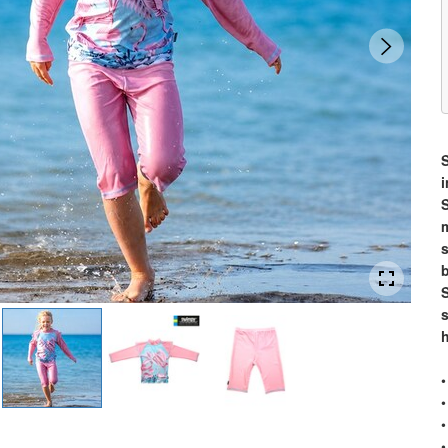
m
•
•
•
•