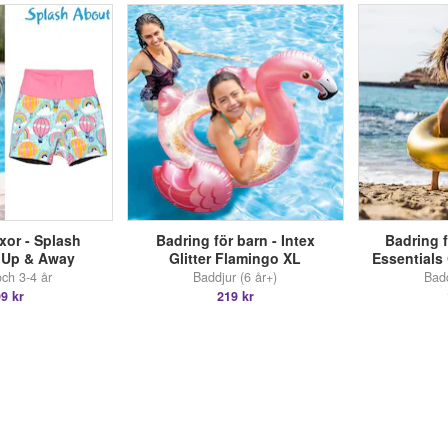
xor - Splash
Badring för barn - Intex
Badring 
 Up & Away
Glitter Flamingo XL
Essentials
och 3-4 år
Baddjur (6 år+)
Badd
9 kr
219 kr