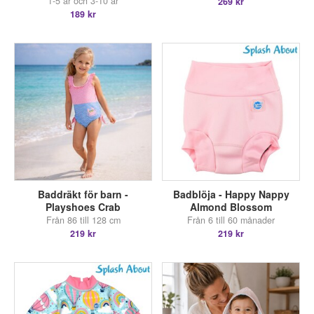
1-5 år och 3-10 år
269 kr
189 kr
Baddräkt för barn -
Badblöja - Happy Nappy
Playshoes Crab
Almond Blossom
Från 86 till 128 cm
Från 6 till 60 månader
219 kr
219 kr