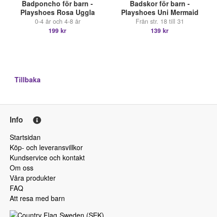
Badponcho för barn -
Badskor för barn -
Playshoes Rosa Uggla
Playshoes Uni Mermaid
0-4 år och 4-8 år
Från str. 18 till 31
199 kr
139 kr
Tillbaka
Info
Startsidan
Köp- och leveransvillkor
Kundservice och kontakt
Om oss
Våra produkter
FAQ
Att resa med barn
Sweden
(
SEK
)