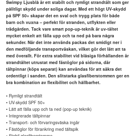
Swimpy Ljusblå är ett stabilt och rymligt strandtält som ger
pålitligt skydd under soliga dagar. Med ett högt UV-skydd
på SPF 50+ skapar det en sval och trygg plats för både
barn och vuxna – perfekt för stranden, utflykten eller
trädgården. Tack vare smart pop-up-teknik är uv-tältet
mycket enkelt att fälla upp och ta ned på bara några
sekunder. När det inte används packas det smidigt ner i
den medföljande transportväskan, vilket gör det lätt att ta
med överallt. För extra stabilitet vid blåsiga förhållanden är
strandtältet utrustat med fästöglor på sidorna, där
tältpinnar (köps separat) kan användas för att säkra det
ordentligt i sanden. Den slitstarka glasfiberstommen ger en
bra kombination av flexibilitet och hållbarhet.
• Rymligt strandtält
• UV-skydd SPF 50+
• Lätt att fälla upp och ta ned (pop-up teknik)
• Integrerade tältpinnar
• Transport- och förvaringsväska ingår
• Fästöglor för förankring med tältspik
• Stabil glasfiberstomme