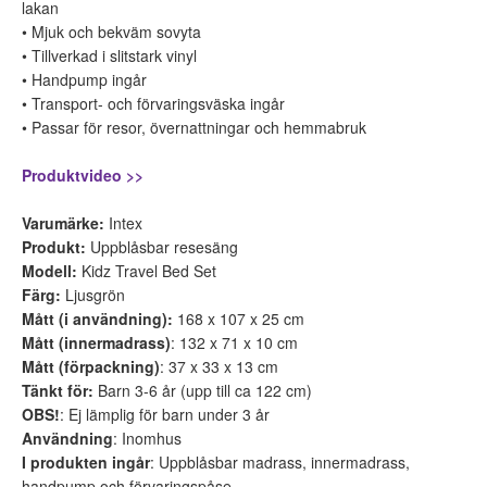
lakan
• Mjuk och bekväm sovyta
• Tillverkad i slitstark vinyl
• Handpump ingår
• Transport- och förvaringsväska ingår
• Passar för resor, övernattningar och hemmabruk
Produktvideo >>
Varumärke:
Intex
Produkt:
Uppblåsbar resesäng
Modell:
Kidz Travel Bed Set
Färg:
Ljusgrön
Mått (i användning):
168 x 107 x 25 cm
Mått (innermadrass)
: 132 x 71 x 10 cm
Mått (förpackning)
: 37 x 33 x 13 cm
Tänkt för:
Barn 3-6 år (upp till ca 122 cm)
OBS!
: Ej lämplig för barn under 3 år
Användning
: Inomhus
I produkten ingår
: Uppblåsbar madrass, innermadrass,
handpump och förvaringspåse