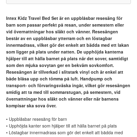
Intex Kidz Travel Bed Set är en uppblåsbar resesäng för
barn som passar perfekt på resan, under semestern eller
vid övernattningar hos släkt och vänner. Resesängen
består av en uppblåsbar ytterram och en löstagbar
innermadrass, vilket gör det enkelt att bädda med ett lakan
som ligger på plats under natten. De upphöjda kanterna
hjälper till att hålla barnet på plats när det sover, samtidigt
som den mjuka sovytan ger en bekväm sovkomfort.
Resesängen är tillverkad i slitstark vinyl och är enkel att
både blåsa upp och tömma på luft. Handpump och
transport- och förvaringsväska ingår, vilket gör resesängen
smidig att ta med till sommarstugan, på semestern, vid
övernattningar hos släkt och vänner eller när barnens
kompisar ska sova över.
• Uppblåsbar resesäng för barn
• Upphöjda kanter som hjälper till att hålla barnet på plats
• Löstagbar innermadrass som gör det enkelt att bädda med