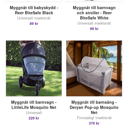
Myggnät till babyskydd -
Myggnät till barnvagn
Reer BiteSafe Black
och stroller - Reer
BiteSafe White
Universalt insektsnät
Universalt insektsnät
89 kr
99 kr
Myggnät till barnvagn -
Myggnät till barnsäng -
LittleLife Mosquito Net
Deryan Pop-up Mosquito
Net
Universalt
Finmaskigt insektsnät
229 kr
379 kr