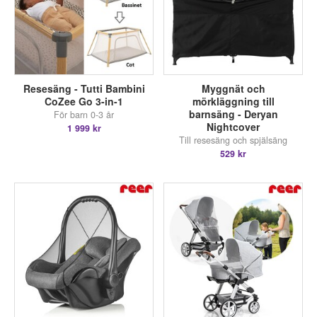
Resesäng - Tutti Bambini
Myggnät och
CoZee Go 3-in-1
mörkläggning till
barnsäng - Deryan
För barn 0-3 år
Nightcover
1 999 kr
Till resesäng och spjälsäng
529 kr