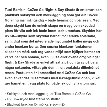
Tutti Bambini CoZee Go Night & Day Shade är ett smart och
praktiskt solskydd och mörkläggning som gör din CoZee
Go ännu mer mångsidig – både hemma och på resan. Med
detta skydd kan du enkelt skapa en trygg och skyddad
plats för vila och lek både inom- och utomhus. Skyddet har
UV 50+-skydd som skyddar barnet mot starka solstrålar,
samtidigt som det integrerade myggnätet håller mygg och
andra insekter borta. Den smarta blackout-funktionen
skapar en mörk och rogivande miljö som hjälper barnet att
varva ner och somna, även i ljusa eller ovana omgivningar.
Night & Day Shade är enkel att sätta på och ta av på bara
några sekunder, vilket gör den till ett praktiskt tillbehör på
resan. Produkten är kompatibel med CoZee Go och kan
även användas tillsammans med lekhagefunktionen, vilket
ger barnet en trygg plats för både lek och vila utomhus.
• Solskydd och mörkläggning för Tutti Bambini CoZee Go
• UV 50+-skydd mot starka solstrålar
• Blackout-funktion för mörkare sovmiljö