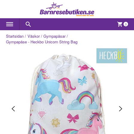
0
Startsidan
Väskor
Gympapåsar
Gympapåse - Heckbo Unicorn String Bag