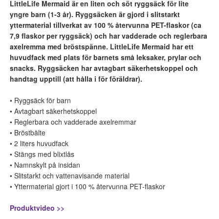
LittleLife Mermaid är en liten och söt ryggsäck för lite
yngre barn (1-3 år). Ryggsäcken är gjord i slitstarkt
yttermaterial tillverkat av 100 % återvunna PET-flaskor (ca
7,9 flaskor per ryggsäck) och har vadderade och reglerbara
axelremma med bröstspänne. LittleLife Mermaid har ett
huvudfack med plats för barnets små leksaker, prylar och
snacks. Ryggsäcken har avtagbart säkerhetskoppel och
handtag upptill (att hålla i för föräldrar).
• Ryggsäck för barn
• Avtagbart säkerhetskoppel
• Reglerbara och vadderade axelremmar
• Bröstbälte
• 2 liters huvudfack
• Stängs med blixtlås
• Namnskylt på insidan
• Slitstarkt och vattenavisande material
• Yttermaterial gjort i 100 % återvunna PET-flaskor
Produktvideo >>