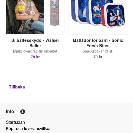
Bilbältesskydd - Walser
Matlådor för barn - Sonic
Ballet
Fresh Bites
Mjukt överdrag till bilbältet
Snacksboxar (3 st)
79 kr
79 kr
Tillbaka
Info
Startsidan
Köp- och leveransvillkor