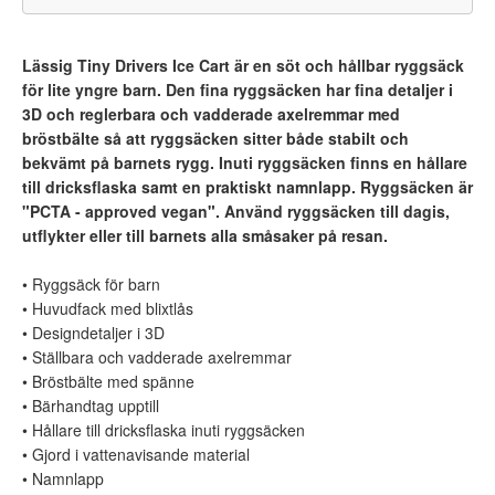
Lässig Tiny Drivers Ice Cart är en söt och hållbar ryggsäck
för lite yngre barn. Den fina ryggsäcken har fina detaljer i
3D och reglerbara och vadderade axelremmar med
bröstbälte så att ryggsäcken sitter både stabilt och
bekvämt på barnets rygg. Inuti ryggsäcken finns en hållare
till dricksflaska samt en praktiskt namnlapp. Ryggsäcken är
"PCTA - approved vegan". Använd ryggsäcken till dagis,
utflykter eller till barnets alla småsaker på resan.
• Ryggsäck för barn
• Huvudfack med blixtlås
• Designdetaljer i 3D
• Ställbara och vadderade axelremmar
• Bröstbälte med spänne
• Bärhandtag upptill
• Hållare till dricksflaska inuti ryggsäcken
• Gjord i vattenavisande material
• Namnlapp