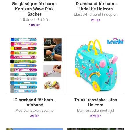
Solglasögon för barn -
ID-armband för barn -
Koolsun Wave Pink
LittleLife Unicorn
Sachet
Elastiskt Id-band i neopren
1-5 år och 3-10 år
69 kr
189 kr
ID-armband för barn -
Trunki resväska - Una
Infoband
Unicorn
Med barnsäkert spänne
Barnresväska med hjul
39 kr
679 kr