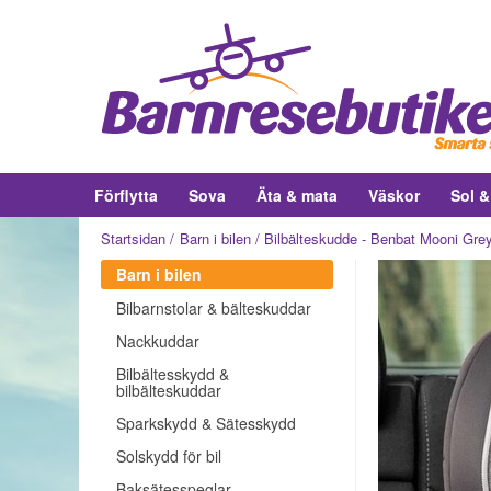
Förflytta
Sova
Äta & mata
Väskor
Sol 
Startsidan
Barn i bilen
Bilbälteskudde - Benbat Mooni Gre
Barn i bilen
Bilbarnstolar & bälteskuddar
Nackkuddar
Bilbältesskydd &
bilbälteskuddar
Sparkskydd & Sätesskydd
Solskydd för bil
Baksätesspeglar