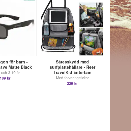
gon för barn -
Sätesskydd med
ave Matte Black
surfplattehållare - Reer
TravelKid Entertain
r och 3-10 år
Med förvaringsfickor
189 kr
229 kr