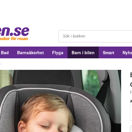
& Bad
Barnsäkerhet
Flyga
Barn i bilen
Smart
Nyhe
y
F
A