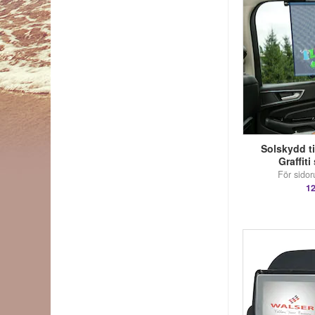
Solskydd til
Graffiti
För sidor
12