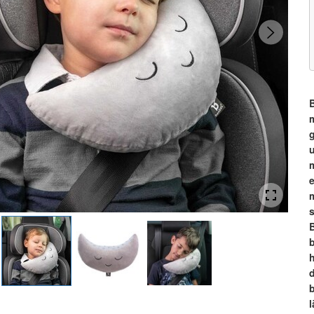
u
s
b
h
b