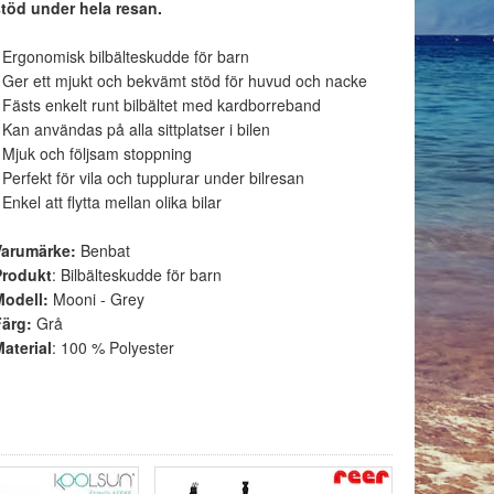
stöd under hela resan.
 Ergonomisk bilbälteskudde för barn
 Ger ett mjukt och bekvämt stöd för huvud och nacke
 Fästs enkelt runt bilbältet med kardborreband
 Kan användas på alla sittplatser i bilen
 Mjuk och följsam stoppning
 Perfekt för vila och tupplurar under bilresan
 Enkel att flytta mellan olika bilar
Varumärke:
Benbat
Produkt
: Bilbälteskudde för barn
Modell:
Mooni - Grey
Färg:
Grå
aterial
: 100 % Polyester