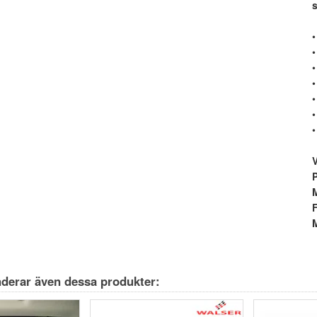
•
•
•
•
•
•
•
M
derar även dessa produkter: