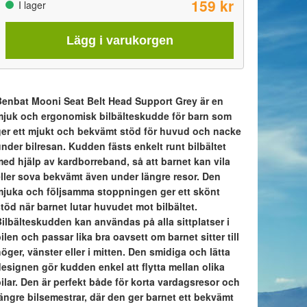
159 kr
I lager
Lägg i varukorgen
Benbat Mooni Seat Belt Head Support Grey är en
mjuk och ergonomisk bilbälteskudde för barn som
ger ett mjukt och bekvämt stöd för huvud och nacke
nder bilresan. Kudden fästs enkelt runt bilbältet
med hjälp av kardborreband, så att barnet kan vila
eller sova bekvämt även under längre resor. Den
mjuka och följsamma stoppningen ger ett skönt
töd när barnet lutar huvudet mot bilbältet.
Bilbälteskudden kan användas på alla sittplatser i
ilen och passar lika bra oavsett om barnet sitter till
öger, vänster eller i mitten. Den smidiga och lätta
designen gör kudden enkel att flytta mellan olika
ilar. Den är perfekt både för korta vardagsresor och
längre bilsemestrar, där den ger barnet ett bekvämt