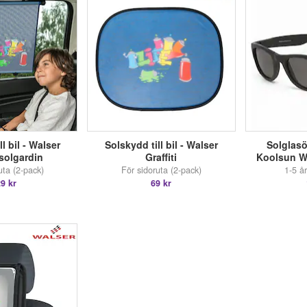
l bil - Walser
Solskydd till bil - Walser
Solglasö
 solgardin
Graffiti
Koolsun W
uta (2-pack)
För sidoruta (2-pack)
1-5 å
9 kr
69 kr