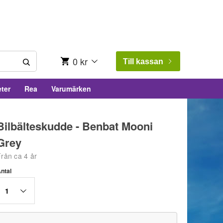
0 kr
Till kassan
ter
Rea
Varumärken
Bilbälteskudde - Benbat Mooni
Grey
rån ca 4 år
ntal
1