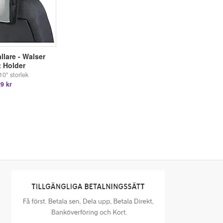
llare - Walser
t Holder
10" storlek
9 kr