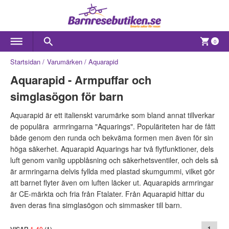
0
Startsidan
Varumärken
Aquarapid
Aquarapid - Armpuffar och
simglasögon för barn
Aquarapid är ett italienskt varumärke som bland annat tillverkar
de populära armringarna "Aquarings". Populäriteten har de fått
både genom den runda och bekväma formen men även för sin
höga säkerhet. Aquarapid Aquarings har två flytfunktioner, dels
luft genom vanlig uppblåsning och säkerhetsventiler, och dels så
är armringarna delvis fyllda med plastad skumgummi, vilket gör
att barnet flyter även om luften läcker ut. Aquarapids armringar
är CE-märkta och fria från Ftalater. Från Aquarapid hittar du
även deras fina simglasögon och simmasker till barn.
VISAR
1
-
40
(
1
)
1