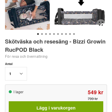
Skötväska och resesäng - Bizzi Growin
RucPOD Black
För resa och övernattning
Antal
1
549 kr
I lager
799 kr
Lägg i varukorgen