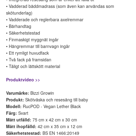
• Vadderad bäddmadrass (som även kan användas som
skötunderlag)
• Vadderade och reglerbara axelremmar
• Bärhandtag
• Säkerhetstestad
• Finmaskigt myggnät ingår
• Hängremmar till barnvagn ingår
• Ett rymligt huvudfack
• Två fack på framsidan
• Tåligt och lättskött material
Produktvideo >>
Varumärke:
Bizzi Growin
Produkt:
Skötväska och resesäng till baby
Modell:
RucPOD - Vegan Lether Black
Färg:
Svart
Mått utfälld:
75 cm x 42 cm x 30 cm
Mått ihopfälld:
42 cm x 35 cm x 12 cm
Säkerhetstestad:
BS EN 1466:20149