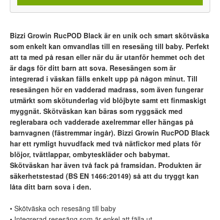
Bizzi Growin RucPOD Black är en unik och smart skötväska
som enkelt kan omvandlas till en resesäng till baby. Perfekt
att ta med på resan eller när du är utanför hemmet och det
är dags för ditt barn att sova. Resesängen som är
integrerad i väskan fälls enkelt upp på någon minut. Till
resesängen hör en vadderad madrass, som även fungerar
utmärkt som skötunderlag vid blöjbyte samt ett finmaskigt
myggnät. Skötväskan kan bäras som ryggsäck med
reglerabara och vadderade axelremmar eller hängas på
barnvagnen (fästremmar ingår). Bizzi Growin RucPOD Black
har ett rymligt huvudfack med två nätfickor med plats för
blöjor, tvättlappar, ombyteskläder och babymat.
Skötväskan har även två fack på framsidan. Produkten är
säkerhetstestad (
BS EN 1466:20149) så att du tryggt kan
låta ditt barn sova i den.
• Skötväska och resesäng till baby
• Integrerad resesäng som är enkel att fälla ut