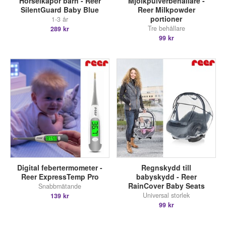
Hörselkåpor barn - Reer
Mjölkpulverbehållare -
SilentGuard Baby Blue
Reer Milkpowder
portioner
1-3 år
Tre behållare
289 kr
99 kr
Digital febertermometer -
Regnskydd till
Reer ExpressTemp Pro
babyskydd - Reer
RainCover Baby Seats
Snabbmätande
Universal storlek
139 kr
99 kr