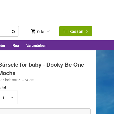
0 kr
Till kassan
ter
Rea
Varumärken
Bärsele för baby - Dooky Be One
Mocha
För bebisar 56-74 cm
ntal
1