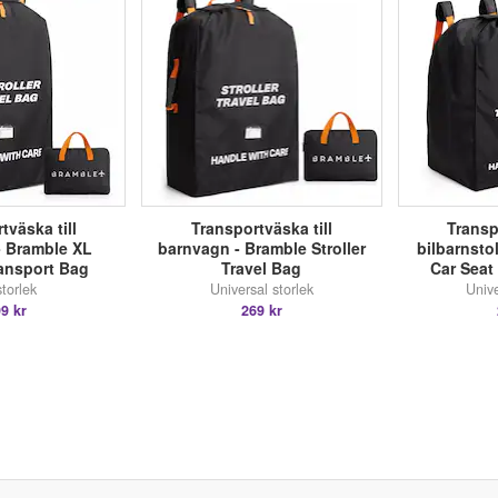
tväska till
Transportväska till
Transp
- Bramble XL
barnvagn - Bramble Stroller
bilbarnsto
ransport Bag
Travel Bag
Car Seat
torlek
Universal storlek
Unive
9 kr
269 kr