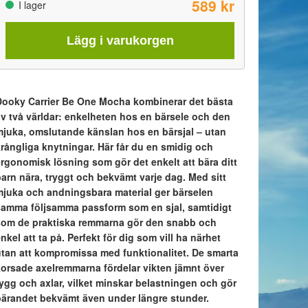
589 kr
I lager
Lägg i varukorgen
Dooky Carrier Be One Mocha kombinerar det bästa
av två världar: enkelheten hos en bärsele och den
mjuka, omslutande känslan hos en bärsjal – utan
krångliga knytningar. Här får du en smidig och
ergonomisk lösning som gör det enkelt att bära ditt
barn nära, tryggt och bekvämt varje dag. Med sitt
mjuka och andningsbara material ger bärselen
samma följsamma passform som en sjal, samtidigt
som de praktiska remmarna gör den snabb och
nkel att ta på. Perfekt för dig som vill ha närhet
utan att kompromissa med funktionalitet. De smarta
korsade axelremmarna fördelar vikten jämnt över
rygg och axlar, vilket minskar belastningen och gör
bärandet bekvämt även under längre stunder.