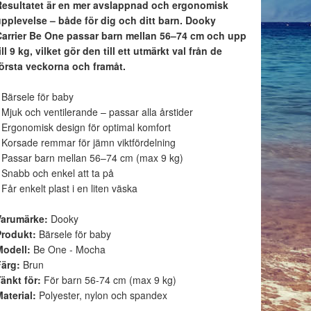
Resultatet är en mer avslappnad och ergonomisk
upplevelse – både för dig och ditt barn. Dooky
Carrier Be One passar barn mellan 56–74 cm och upp
ill 9 kg, vilket gör den till ett utmärkt val från de
första veckorna och framåt.
 Bärsele för baby
 Mjuk och ventilerande – passar alla årstider
 Ergonomisk design för optimal komfort
 Korsade remmar för jämn viktfördelning
 Passar barn mellan 56–74 cm (max 9 kg)
 Snabb och enkel att ta på
 Får enkelt plast i en liten väska
Varumärke:
Dooky
Produkt:
Bärsele för baby
Modell:
Be One - Mocha
Färg:
Brun
änkt för:
För barn 56-74 cm (max 9 kg)
Material:
Polyester, nylon och spandex