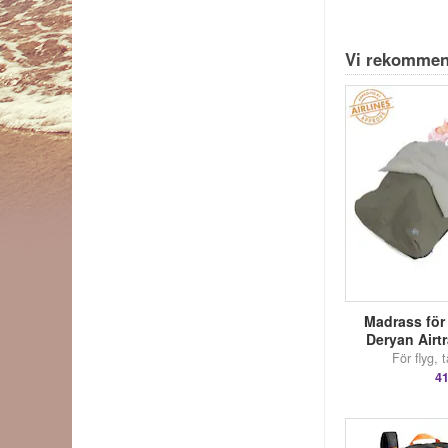
Vi rekommen
Madrass för b
Deryan Airt
För flyg, 
41