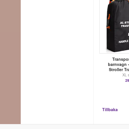
Transpor
barnvagn 
Stroller T
XL s
29
Tillbaka