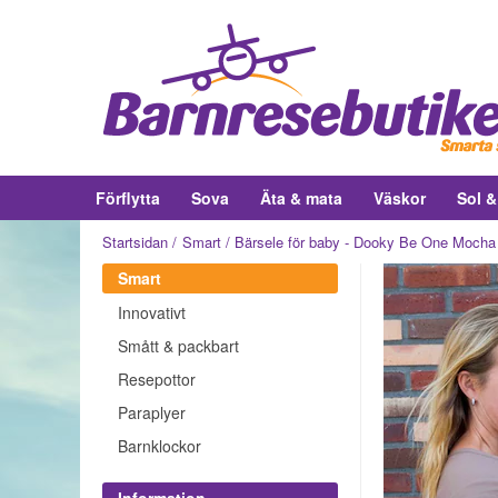
Förflytta
Sova
Äta & mata
Väskor
Sol 
Startsidan
Smart
Bärsele för baby - Dooky Be One Mocha
Smart
Innovativt
Smått & packbart
Resepottor
Paraplyer
Barnklockor
Information