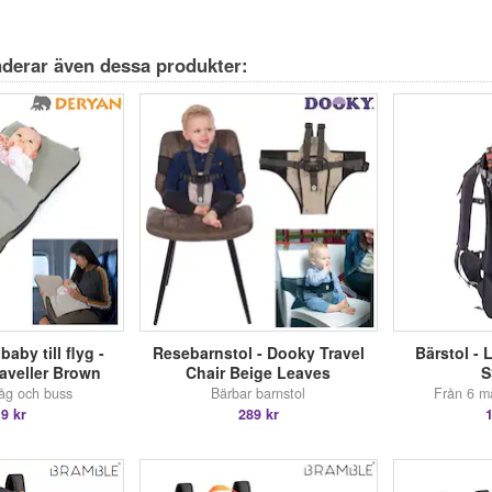
derar även dessa produkter:
aby till flyg -
Resebarnstol - Dooky Travel
Bärstol - 
raveller Brown
Chair Beige Leaves
S
tåg och buss
Bärbar barnstol
Från 6 må
9 kr
289 kr
1