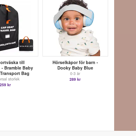
ortväska till
Hörselkåpor för barn -
l - Bramble Baby
Dooky Baby Blue
 Transport Bag
0-3 år
rsal storlek
289 kr
259 kr