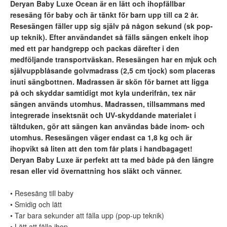
Deryan Baby Luxe Ocean är en lätt och ihopfällbar
resesäng för baby och är tänkt för barn upp till ca 2 år.
Resesängen fäller upp sig själv på någon sekund (sk pop-
up teknik). Efter användandet så fälls sängen enkelt ihop
med ett par handgrepp och packas därefter i den
medföljande transportväskan. Resesängen har en mjuk och
självuppblåsande golvmadrass (2,5 cm tjock) som placeras
inuti sängbottnen. Madrassen är skön för barnet att ligga
på och skyddar samtidigt mot kyla underifrån, tex när
sängen används utomhus. Madrassen, tillsammans med
integrerade insektsnät och UV-skyddande materialet i
tältduken, gör att sängen kan användas både inom- och
utomhus. Resesängen väger endast ca 1,8 kg och är
ihopvikt så liten att den tom får plats i handbagaget!
Deryan Baby Luxe är perfekt att ta med både på den längre
resan eller vid övernattning hos släkt och vänner.
• Resesäng till baby
• Smidig och lätt
• Tar bara sekunder att fälla upp (pop-up teknik)
• Lätt att fälla ihop