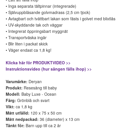
• Inga separata tältpinnar (integrerade)
• Självuppblåsande golvmadrass (2,5 cm tjock)
• Avtagbart och tvättbart lakan som fästs i golvet med blixtlås
• UV-skyddande tak och väggar
• Integrerat öppningsbart myggnät
• Transportväska ingår
• Blir liten i packat skick
• Väger endast ca 1,8 kg!
Klicka här för PRODUKTVIDEO >>
Instruktionsvideo (hur sängen fälls ihop) >>
Varumärke:
Deryan
Produkt:
Resesäng till baby
Modell:
Baby Luxe - Ocean
Färg:
Grönblå och svart
Vikt:
ca 1,8 kg
Mått utfälld:
120 x 75 x 50 cm
Mått nedpackad:
36 (diameter) x 13 cm
Tänkt för:
Barn upp till ca 2 år