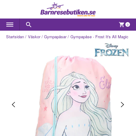
0
Startsidan
Väskor
Gympapåsar
Gympapåse - Frost It's All Magic