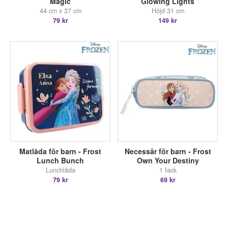
Magic
Glowing Lights
44 cm x 37 cm
Höjd 31 cm
79 kr
149 kr
Matlåda för barn - Frost
Necessär för barn - Frost
Lunch Bunch
Own Your Destiny
Lunchlåda
1 fack
79 kr
69 kr