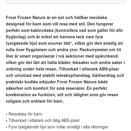
Frost Frozen Nature är en söt och hållbar resväska
designad för barn som vill resa med stil. Den fungerar
perfekt som kabinväska (kontrollera vad som gäller för ditt
flygbolag) och är enkel att hantera tack vare fyra
tystgående hjul som snurrar 360°, vilket gör den smidig att
rulla över flygplatser och andra ytor. Packutrymmet om 34
liter är smart organiserat i två sektioner med spännband,
vilket gör det lätt att hålla kläder, leksaker och andra saker i
ordning under hela resan. Tillverkad i slitstark ABS-plast
och utrustad med stabilt teleskophandtag, bärhandtag och
praktiskt kodlås erbjuder Frost Frozen Nature både
säkerhet och komfort för små resenärer. En perfekt
kombination av funktion, stil och tålighet som gör resan
roligare och enklare för barn.
• Resväska för barn
• Tillverkad i slitstark och tålig ABS-plast
• Fyra tystgående hjul som rullar smidigt i alla riktningar