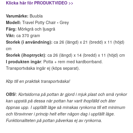
Klicka här för PRODUKTVIDEO >>
Varumärke:
Buubla
Modell:
Travel Potty Chair
-
Grey
Färg:
Mörkgrå och ljusgrå
Vikt:
ca 370 gram
Storlek (i användning):
ca 26 (längd) x 21 (bredd) x 11 (höjd)
cm
Storlek (ihoptryckt)
: ca 26 (längd) x 14 (bredd) x 11 (höjd) cm
I produkten ingår
: Potta + rem med kardborrband.
Transportväska ingår ej (köps separat).
Köp till en praktisk transportväska!
OBS
!:
Kortsidorna på pottan är gjord i mjuk plast och små rynkor
kan uppstå på dessa när pottan har varit ihopfälld och åter
öppnas upp. I uppfällt läge så minskas rynkorna till ett minimum
och försvinner i princip helt efter någon dag i uppfällt läge.
Funktionaliteten på pottan påverkas ej av rynkorna.