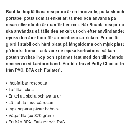
Buubla ihopfällbara resepotta är en innovativ, praktisk och
portabel potta som är enkel att ta med och använda på
resan eller när du är utanför hemmet. När Buubla resepotta
ska användas så fälls den enkelt ut och efter användandet
trycks den åter ihop för att mininera storleken. Pottan är
gjord i
stabil och hård plast på långsidorna och mjuk plast
på kortsidorna.
Tack vare de mjuka kortsidorna så kan
pottan tryckas ihop och spännas fast med den tillhörande
remmen med kardborrband.
Buubla Travel Potty Chair är fri
från PVC, BPA och Ftalater).
• Ihopfällbar resepotta
• Tar liten plats
• Enkel att skölja och tvätta ur
• Lätt att ta med på resan
• Inga separat påsar behövs
• Väger lite (ca 370 gram)
• Fri från BPA, Ftalater och PVC