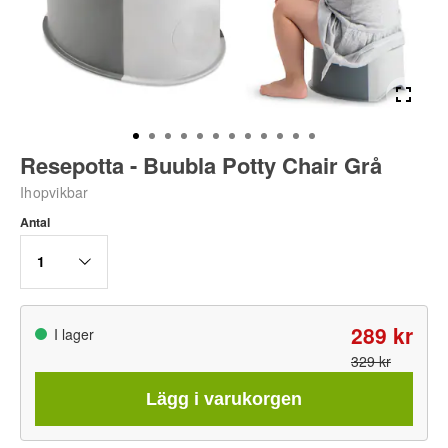
Resepotta - Buubla Potty Chair Grå
Ihopvikbar
Antal
1
289 kr
I lager
329 kr
Lägg i varukorgen